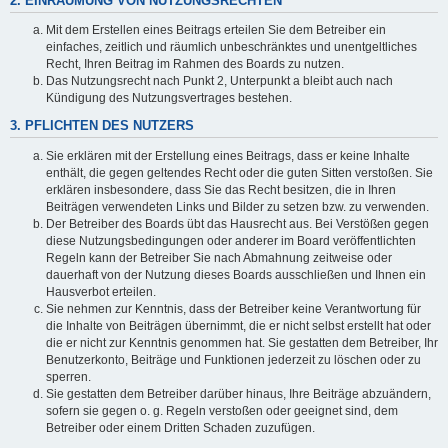
2. EINRÄUMUNG VON NUTZUNGSRECHTEN
Mit dem Erstellen eines Beitrags erteilen Sie dem Betreiber ein
einfaches, zeitlich und räumlich unbeschränktes und unentgeltliches
Recht, Ihren Beitrag im Rahmen des Boards zu nutzen.
Das Nutzungsrecht nach Punkt 2, Unterpunkt a bleibt auch nach
Kündigung des Nutzungsvertrages bestehen.
3. PFLICHTEN DES NUTZERS
Sie erklären mit der Erstellung eines Beitrags, dass er keine Inhalte
enthält, die gegen geltendes Recht oder die guten Sitten verstoßen. Sie
erklären insbesondere, dass Sie das Recht besitzen, die in Ihren
Beiträgen verwendeten Links und Bilder zu setzen bzw. zu verwenden.
Der Betreiber des Boards übt das Hausrecht aus. Bei Verstößen gegen
diese Nutzungsbedingungen oder anderer im Board veröffentlichten
Regeln kann der Betreiber Sie nach Abmahnung zeitweise oder
dauerhaft von der Nutzung dieses Boards ausschließen und Ihnen ein
Hausverbot erteilen.
Sie nehmen zur Kenntnis, dass der Betreiber keine Verantwortung für
die Inhalte von Beiträgen übernimmt, die er nicht selbst erstellt hat oder
die er nicht zur Kenntnis genommen hat. Sie gestatten dem Betreiber, Ihr
Benutzerkonto, Beiträge und Funktionen jederzeit zu löschen oder zu
sperren.
Sie gestatten dem Betreiber darüber hinaus, Ihre Beiträge abzuändern,
sofern sie gegen o. g. Regeln verstoßen oder geeignet sind, dem
Betreiber oder einem Dritten Schaden zuzufügen.