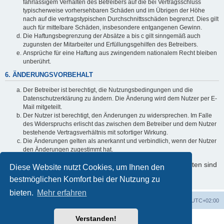
fahrlässigem Verhalten des Betreibers auf die bei Vertragsschluss
typischerweise vorhersehbaren Schäden und im Übrigen der Höhe
nach auf die vertragstypischen Durchschnittsschäden begrenzt. Dies gilt
auch für mittelbare Schäden, insbesondere entgangenen Gewinn.
Die Haftungsbegrenzung der Absätze a bis c gilt sinngemäß auch
zugunsten der Mitarbeiter und Erfüllungsgehilfen des Betreibers.
Ansprüche für eine Haftung aus zwingendem nationalem Recht bleiben
unberührt.
6. ÄNDERUNGSVORBEHALT
Der Betreiber ist berechtigt, die Nutzungsbedingungen und die
Datenschutzerklärung zu ändern. Die Änderung wird dem Nutzer per E-
Mail mitgeteilt.
Der Nutzer ist berechtigt, den Änderungen zu widersprechen. Im Falle
des Widerspruchs erlischt das zwischen dem Betreiber und dem Nutzer
bestehende Vertragsverhältnis mit sofortiger Wirkung.
Die Änderungen gelten als anerkannt und verbindlich, wenn der Nutzer
den Änderungen zugestimmt hat.
Informationen über den Umgang mit Ihren persönlichen Daten sind
Diese Website nutzt Cookies, um Ihnen den
in der Datenschutzerklärung enthalten.
bestmöglichen Komfort bei der Nutzung zu
bieten.
Mehr erfahren
Foren-Übersicht
Alle Zeiten sind
UTC+02:00
Verstanden!
Powered by
phpBB
® Forum Software © phpBB Limited