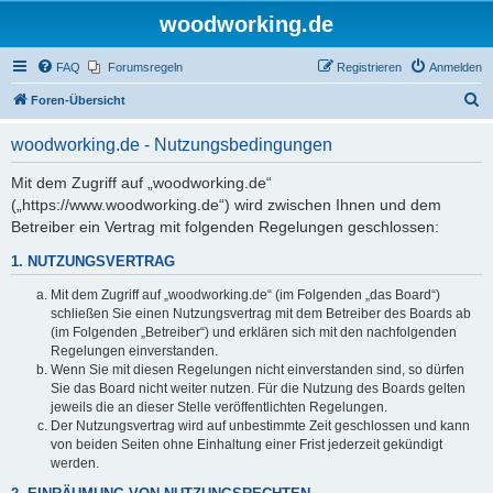
woodworking.de
FAQ
Forumsregeln
Registrieren
Anmelden
S
Foren-Übersicht
u
woodworking.de - Nutzungsbedingungen
c
h
Mit dem Zugriff auf „woodworking.de“
(„https://www.woodworking.de“) wird zwischen Ihnen und dem
e
Betreiber ein Vertrag mit folgenden Regelungen geschlossen:
1. NUTZUNGSVERTRAG
Mit dem Zugriff auf „woodworking.de“ (im Folgenden „das Board“)
schließen Sie einen Nutzungsvertrag mit dem Betreiber des Boards ab
(im Folgenden „Betreiber“) und erklären sich mit den nachfolgenden
Regelungen einverstanden.
Wenn Sie mit diesen Regelungen nicht einverstanden sind, so dürfen
Sie das Board nicht weiter nutzen. Für die Nutzung des Boards gelten
jeweils die an dieser Stelle veröffentlichten Regelungen.
Der Nutzungsvertrag wird auf unbestimmte Zeit geschlossen und kann
von beiden Seiten ohne Einhaltung einer Frist jederzeit gekündigt
werden.