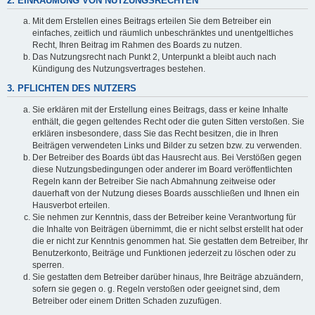
2. EINRÄUMUNG VON NUTZUNGSRECHTEN
Mit dem Erstellen eines Beitrags erteilen Sie dem Betreiber ein
einfaches, zeitlich und räumlich unbeschränktes und unentgeltliches
Recht, Ihren Beitrag im Rahmen des Boards zu nutzen.
Das Nutzungsrecht nach Punkt 2, Unterpunkt a bleibt auch nach
Kündigung des Nutzungsvertrages bestehen.
3. PFLICHTEN DES NUTZERS
Sie erklären mit der Erstellung eines Beitrags, dass er keine Inhalte
enthält, die gegen geltendes Recht oder die guten Sitten verstoßen. Sie
erklären insbesondere, dass Sie das Recht besitzen, die in Ihren
Beiträgen verwendeten Links und Bilder zu setzen bzw. zu verwenden.
Der Betreiber des Boards übt das Hausrecht aus. Bei Verstößen gegen
diese Nutzungsbedingungen oder anderer im Board veröffentlichten
Regeln kann der Betreiber Sie nach Abmahnung zeitweise oder
dauerhaft von der Nutzung dieses Boards ausschließen und Ihnen ein
Hausverbot erteilen.
Sie nehmen zur Kenntnis, dass der Betreiber keine Verantwortung für
die Inhalte von Beiträgen übernimmt, die er nicht selbst erstellt hat oder
die er nicht zur Kenntnis genommen hat. Sie gestatten dem Betreiber, Ihr
Benutzerkonto, Beiträge und Funktionen jederzeit zu löschen oder zu
sperren.
Sie gestatten dem Betreiber darüber hinaus, Ihre Beiträge abzuändern,
sofern sie gegen o. g. Regeln verstoßen oder geeignet sind, dem
Betreiber oder einem Dritten Schaden zuzufügen.