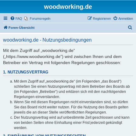
woodworking.de
FAQ
Forumsregeln
Registrieren
Anmelden
S
Foren-Übersicht
u
woodworking.de - Nutzungsbedingungen
c
h
Mit dem Zugriff auf „woodworking.de“
(„https://www.woodworking.de“) wird zwischen Ihnen und dem
e
Betreiber ein Vertrag mit folgenden Regelungen geschlossen:
1. NUTZUNGSVERTRAG
Mit dem Zugriff auf „woodworking.de“ (im Folgenden „das Board“)
schließen Sie einen Nutzungsvertrag mit dem Betreiber des Boards ab
(im Folgenden „Betreiber“) und erklären sich mit den nachfolgenden
Regelungen einverstanden.
Wenn Sie mit diesen Regelungen nicht einverstanden sind, so dürfen
Sie das Board nicht weiter nutzen. Für die Nutzung des Boards gelten
jeweils die an dieser Stelle veröffentlichten Regelungen.
Der Nutzungsvertrag wird auf unbestimmte Zeit geschlossen und kann
von beiden Seiten ohne Einhaltung einer Frist jederzeit gekündigt
werden.