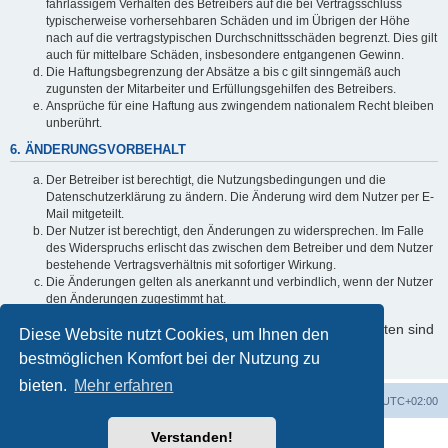
fahrlässigem Verhalten des Betreibers auf die bei Vertragsschluss
typischerweise vorhersehbaren Schäden und im Übrigen der Höhe
nach auf die vertragstypischen Durchschnittsschäden begrenzt. Dies gilt
auch für mittelbare Schäden, insbesondere entgangenen Gewinn.
Die Haftungsbegrenzung der Absätze a bis c gilt sinngemäß auch
zugunsten der Mitarbeiter und Erfüllungsgehilfen des Betreibers.
Ansprüche für eine Haftung aus zwingendem nationalem Recht bleiben
unberührt.
6. ÄNDERUNGSVORBEHALT
Der Betreiber ist berechtigt, die Nutzungsbedingungen und die
Datenschutzerklärung zu ändern. Die Änderung wird dem Nutzer per E-
Mail mitgeteilt.
Der Nutzer ist berechtigt, den Änderungen zu widersprechen. Im Falle
des Widerspruchs erlischt das zwischen dem Betreiber und dem Nutzer
bestehende Vertragsverhältnis mit sofortiger Wirkung.
Die Änderungen gelten als anerkannt und verbindlich, wenn der Nutzer
den Änderungen zugestimmt hat.
Informationen über den Umgang mit Ihren persönlichen Daten sind
Diese Website nutzt Cookies, um Ihnen den
in der Datenschutzerklärung enthalten.
bestmöglichen Komfort bei der Nutzung zu
bieten.
Mehr erfahren
Foren-Übersicht
Alle Zeiten sind
UTC+02:00
Verstanden!
Powered by
phpBB
® Forum Software © phpBB Limited