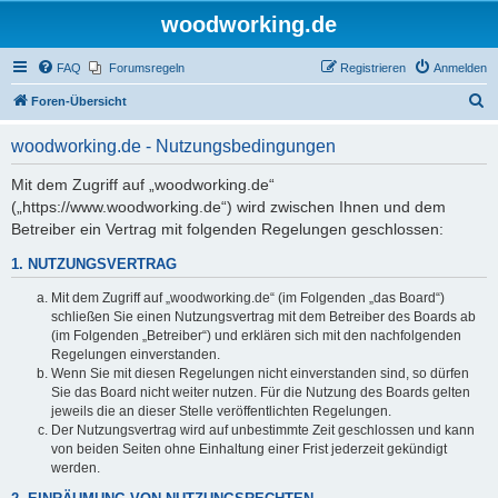
woodworking.de
FAQ
Forumsregeln
Registrieren
Anmelden
S
Foren-Übersicht
u
woodworking.de - Nutzungsbedingungen
c
h
Mit dem Zugriff auf „woodworking.de“
(„https://www.woodworking.de“) wird zwischen Ihnen und dem
e
Betreiber ein Vertrag mit folgenden Regelungen geschlossen:
1. NUTZUNGSVERTRAG
Mit dem Zugriff auf „woodworking.de“ (im Folgenden „das Board“)
schließen Sie einen Nutzungsvertrag mit dem Betreiber des Boards ab
(im Folgenden „Betreiber“) und erklären sich mit den nachfolgenden
Regelungen einverstanden.
Wenn Sie mit diesen Regelungen nicht einverstanden sind, so dürfen
Sie das Board nicht weiter nutzen. Für die Nutzung des Boards gelten
jeweils die an dieser Stelle veröffentlichten Regelungen.
Der Nutzungsvertrag wird auf unbestimmte Zeit geschlossen und kann
von beiden Seiten ohne Einhaltung einer Frist jederzeit gekündigt
werden.