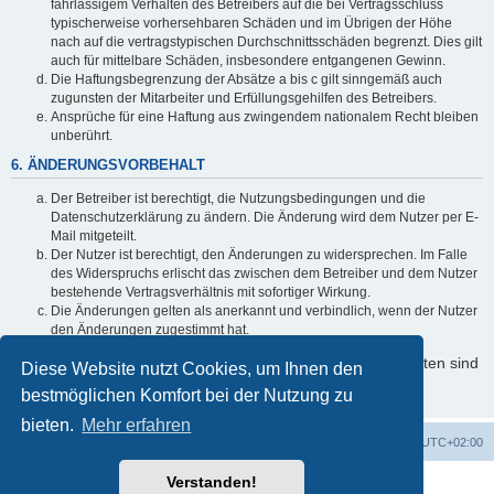
fahrlässigem Verhalten des Betreibers auf die bei Vertragsschluss
typischerweise vorhersehbaren Schäden und im Übrigen der Höhe
nach auf die vertragstypischen Durchschnittsschäden begrenzt. Dies gilt
auch für mittelbare Schäden, insbesondere entgangenen Gewinn.
Die Haftungsbegrenzung der Absätze a bis c gilt sinngemäß auch
zugunsten der Mitarbeiter und Erfüllungsgehilfen des Betreibers.
Ansprüche für eine Haftung aus zwingendem nationalem Recht bleiben
unberührt.
6. ÄNDERUNGSVORBEHALT
Der Betreiber ist berechtigt, die Nutzungsbedingungen und die
Datenschutzerklärung zu ändern. Die Änderung wird dem Nutzer per E-
Mail mitgeteilt.
Der Nutzer ist berechtigt, den Änderungen zu widersprechen. Im Falle
des Widerspruchs erlischt das zwischen dem Betreiber und dem Nutzer
bestehende Vertragsverhältnis mit sofortiger Wirkung.
Die Änderungen gelten als anerkannt und verbindlich, wenn der Nutzer
den Änderungen zugestimmt hat.
Informationen über den Umgang mit Ihren persönlichen Daten sind
Diese Website nutzt Cookies, um Ihnen den
in der Datenschutzerklärung enthalten.
bestmöglichen Komfort bei der Nutzung zu
bieten.
Mehr erfahren
Foren-Übersicht
Alle Zeiten sind
UTC+02:00
Verstanden!
Powered by
phpBB
® Forum Software © phpBB Limited