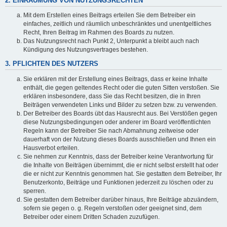
2. EINRÄUMUNG VON NUTZUNGSRECHTEN
Mit dem Erstellen eines Beitrags erteilen Sie dem Betreiber ein
einfaches, zeitlich und räumlich unbeschränktes und unentgeltliches
Recht, Ihren Beitrag im Rahmen des Boards zu nutzen.
Das Nutzungsrecht nach Punkt 2, Unterpunkt a bleibt auch nach
Kündigung des Nutzungsvertrages bestehen.
3. PFLICHTEN DES NUTZERS
Sie erklären mit der Erstellung eines Beitrags, dass er keine Inhalte
enthält, die gegen geltendes Recht oder die guten Sitten verstoßen. Sie
erklären insbesondere, dass Sie das Recht besitzen, die in Ihren
Beiträgen verwendeten Links und Bilder zu setzen bzw. zu verwenden.
Der Betreiber des Boards übt das Hausrecht aus. Bei Verstößen gegen
diese Nutzungsbedingungen oder anderer im Board veröffentlichten
Regeln kann der Betreiber Sie nach Abmahnung zeitweise oder
dauerhaft von der Nutzung dieses Boards ausschließen und Ihnen ein
Hausverbot erteilen.
Sie nehmen zur Kenntnis, dass der Betreiber keine Verantwortung für
die Inhalte von Beiträgen übernimmt, die er nicht selbst erstellt hat oder
die er nicht zur Kenntnis genommen hat. Sie gestatten dem Betreiber, Ihr
Benutzerkonto, Beiträge und Funktionen jederzeit zu löschen oder zu
sperren.
Sie gestatten dem Betreiber darüber hinaus, Ihre Beiträge abzuändern,
sofern sie gegen o. g. Regeln verstoßen oder geeignet sind, dem
Betreiber oder einem Dritten Schaden zuzufügen.