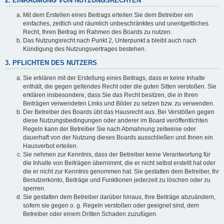
2. EINRÄUMUNG VON NUTZUNGSRECHTEN
Mit dem Erstellen eines Beitrags erteilen Sie dem Betreiber ein
einfaches, zeitlich und räumlich unbeschränktes und unentgeltliches
Recht, Ihren Beitrag im Rahmen des Boards zu nutzen.
Das Nutzungsrecht nach Punkt 2, Unterpunkt a bleibt auch nach
Kündigung des Nutzungsvertrages bestehen.
3. PFLICHTEN DES NUTZERS
Sie erklären mit der Erstellung eines Beitrags, dass er keine Inhalte
enthält, die gegen geltendes Recht oder die guten Sitten verstoßen. Sie
erklären insbesondere, dass Sie das Recht besitzen, die in Ihren
Beiträgen verwendeten Links und Bilder zu setzen bzw. zu verwenden.
Der Betreiber des Boards übt das Hausrecht aus. Bei Verstößen gegen
diese Nutzungsbedingungen oder anderer im Board veröffentlichten
Regeln kann der Betreiber Sie nach Abmahnung zeitweise oder
dauerhaft von der Nutzung dieses Boards ausschließen und Ihnen ein
Hausverbot erteilen.
Sie nehmen zur Kenntnis, dass der Betreiber keine Verantwortung für
die Inhalte von Beiträgen übernimmt, die er nicht selbst erstellt hat oder
die er nicht zur Kenntnis genommen hat. Sie gestatten dem Betreiber, Ihr
Benutzerkonto, Beiträge und Funktionen jederzeit zu löschen oder zu
sperren.
Sie gestatten dem Betreiber darüber hinaus, Ihre Beiträge abzuändern,
sofern sie gegen o. g. Regeln verstoßen oder geeignet sind, dem
Betreiber oder einem Dritten Schaden zuzufügen.