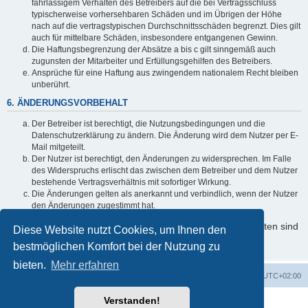
fahrlässigem Verhalten des Betreibers auf die bei Vertragsschluss
typischerweise vorhersehbaren Schäden und im Übrigen der Höhe
nach auf die vertragstypischen Durchschnittsschäden begrenzt. Dies gilt
auch für mittelbare Schäden, insbesondere entgangenen Gewinn.
Die Haftungsbegrenzung der Absätze a bis c gilt sinngemäß auch
zugunsten der Mitarbeiter und Erfüllungsgehilfen des Betreibers.
Ansprüche für eine Haftung aus zwingendem nationalem Recht bleiben
unberührt.
6. ÄNDERUNGSVORBEHALT
Der Betreiber ist berechtigt, die Nutzungsbedingungen und die
Datenschutzerklärung zu ändern. Die Änderung wird dem Nutzer per E-
Mail mitgeteilt.
Der Nutzer ist berechtigt, den Änderungen zu widersprechen. Im Falle
des Widerspruchs erlischt das zwischen dem Betreiber und dem Nutzer
bestehende Vertragsverhältnis mit sofortiger Wirkung.
Die Änderungen gelten als anerkannt und verbindlich, wenn der Nutzer
den Änderungen zugestimmt hat.
Informationen über den Umgang mit Ihren persönlichen Daten sind
Diese Website nutzt Cookies, um Ihnen den
in der Datenschutzerklärung enthalten.
bestmöglichen Komfort bei der Nutzung zu
bieten.
Mehr erfahren
Foren-Übersicht
Alle Zeiten sind
UTC+02:00
Verstanden!
Powered by
phpBB
® Forum Software © phpBB Limited