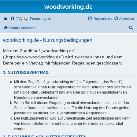
woodworking.de
FAQ
Forumsregeln
Registrieren
Anmelden
S
Foren-Übersicht
u
woodworking.de - Nutzungsbedingungen
c
h
Mit dem Zugriff auf „woodworking.de“
(„https://www.woodworking.de“) wird zwischen Ihnen und dem
e
Betreiber ein Vertrag mit folgenden Regelungen geschlossen:
1. NUTZUNGSVERTRAG
Mit dem Zugriff auf „woodworking.de“ (im Folgenden „das Board“)
schließen Sie einen Nutzungsvertrag mit dem Betreiber des Boards ab
(im Folgenden „Betreiber“) und erklären sich mit den nachfolgenden
Regelungen einverstanden.
Wenn Sie mit diesen Regelungen nicht einverstanden sind, so dürfen
Sie das Board nicht weiter nutzen. Für die Nutzung des Boards gelten
jeweils die an dieser Stelle veröffentlichten Regelungen.
Der Nutzungsvertrag wird auf unbestimmte Zeit geschlossen und kann
von beiden Seiten ohne Einhaltung einer Frist jederzeit gekündigt
werden.