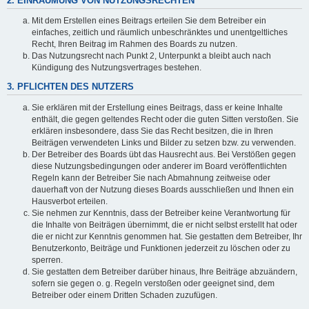
2. EINRÄUMUNG VON NUTZUNGSRECHTEN
Mit dem Erstellen eines Beitrags erteilen Sie dem Betreiber ein
einfaches, zeitlich und räumlich unbeschränktes und unentgeltliches
Recht, Ihren Beitrag im Rahmen des Boards zu nutzen.
Das Nutzungsrecht nach Punkt 2, Unterpunkt a bleibt auch nach
Kündigung des Nutzungsvertrages bestehen.
3. PFLICHTEN DES NUTZERS
Sie erklären mit der Erstellung eines Beitrags, dass er keine Inhalte
enthält, die gegen geltendes Recht oder die guten Sitten verstoßen. Sie
erklären insbesondere, dass Sie das Recht besitzen, die in Ihren
Beiträgen verwendeten Links und Bilder zu setzen bzw. zu verwenden.
Der Betreiber des Boards übt das Hausrecht aus. Bei Verstößen gegen
diese Nutzungsbedingungen oder anderer im Board veröffentlichten
Regeln kann der Betreiber Sie nach Abmahnung zeitweise oder
dauerhaft von der Nutzung dieses Boards ausschließen und Ihnen ein
Hausverbot erteilen.
Sie nehmen zur Kenntnis, dass der Betreiber keine Verantwortung für
die Inhalte von Beiträgen übernimmt, die er nicht selbst erstellt hat oder
die er nicht zur Kenntnis genommen hat. Sie gestatten dem Betreiber, Ihr
Benutzerkonto, Beiträge und Funktionen jederzeit zu löschen oder zu
sperren.
Sie gestatten dem Betreiber darüber hinaus, Ihre Beiträge abzuändern,
sofern sie gegen o. g. Regeln verstoßen oder geeignet sind, dem
Betreiber oder einem Dritten Schaden zuzufügen.