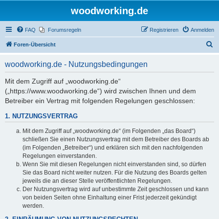
woodworking.de
FAQ
Forumsregeln
Registrieren
Anmelden
S
Foren-Übersicht
u
woodworking.de - Nutzungsbedingungen
c
h
Mit dem Zugriff auf „woodworking.de“
(„https://www.woodworking.de“) wird zwischen Ihnen und dem
e
Betreiber ein Vertrag mit folgenden Regelungen geschlossen:
1. NUTZUNGSVERTRAG
Mit dem Zugriff auf „woodworking.de“ (im Folgenden „das Board“)
schließen Sie einen Nutzungsvertrag mit dem Betreiber des Boards ab
(im Folgenden „Betreiber“) und erklären sich mit den nachfolgenden
Regelungen einverstanden.
Wenn Sie mit diesen Regelungen nicht einverstanden sind, so dürfen
Sie das Board nicht weiter nutzen. Für die Nutzung des Boards gelten
jeweils die an dieser Stelle veröffentlichten Regelungen.
Der Nutzungsvertrag wird auf unbestimmte Zeit geschlossen und kann
von beiden Seiten ohne Einhaltung einer Frist jederzeit gekündigt
werden.