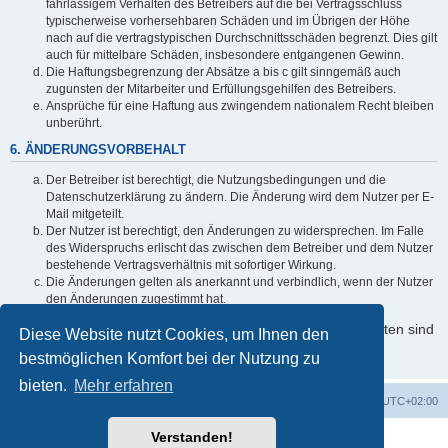
fahrlässigem Verhalten des Betreibers auf die bei Vertragsschluss
typischerweise vorhersehbaren Schäden und im Übrigen der Höhe
nach auf die vertragstypischen Durchschnittsschäden begrenzt. Dies gilt
auch für mittelbare Schäden, insbesondere entgangenen Gewinn.
Die Haftungsbegrenzung der Absätze a bis c gilt sinngemäß auch
zugunsten der Mitarbeiter und Erfüllungsgehilfen des Betreibers.
Ansprüche für eine Haftung aus zwingendem nationalem Recht bleiben
unberührt.
6. ÄNDERUNGSVORBEHALT
Der Betreiber ist berechtigt, die Nutzungsbedingungen und die
Datenschutzerklärung zu ändern. Die Änderung wird dem Nutzer per E-
Mail mitgeteilt.
Der Nutzer ist berechtigt, den Änderungen zu widersprechen. Im Falle
des Widerspruchs erlischt das zwischen dem Betreiber und dem Nutzer
bestehende Vertragsverhältnis mit sofortiger Wirkung.
Die Änderungen gelten als anerkannt und verbindlich, wenn der Nutzer
den Änderungen zugestimmt hat.
Informationen über den Umgang mit Ihren persönlichen Daten sind
Diese Website nutzt Cookies, um Ihnen den
in der Datenschutzerklärung enthalten.
bestmöglichen Komfort bei der Nutzung zu
bieten.
Mehr erfahren
Foren-Übersicht
Alle Zeiten sind
UTC+02:00
Verstanden!
Powered by
phpBB
® Forum Software © phpBB Limited