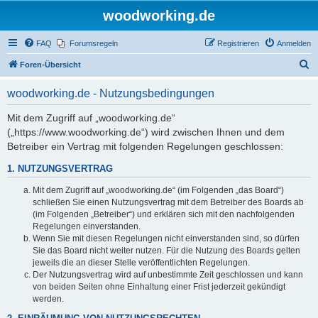
woodworking.de
FAQ
Forumsregeln
Registrieren
Anmelden
S
Foren-Übersicht
u
woodworking.de - Nutzungsbedingungen
c
h
Mit dem Zugriff auf „woodworking.de“
(„https://www.woodworking.de“) wird zwischen Ihnen und dem
e
Betreiber ein Vertrag mit folgenden Regelungen geschlossen:
1. NUTZUNGSVERTRAG
Mit dem Zugriff auf „woodworking.de“ (im Folgenden „das Board“)
schließen Sie einen Nutzungsvertrag mit dem Betreiber des Boards ab
(im Folgenden „Betreiber“) und erklären sich mit den nachfolgenden
Regelungen einverstanden.
Wenn Sie mit diesen Regelungen nicht einverstanden sind, so dürfen
Sie das Board nicht weiter nutzen. Für die Nutzung des Boards gelten
jeweils die an dieser Stelle veröffentlichten Regelungen.
Der Nutzungsvertrag wird auf unbestimmte Zeit geschlossen und kann
von beiden Seiten ohne Einhaltung einer Frist jederzeit gekündigt
werden.