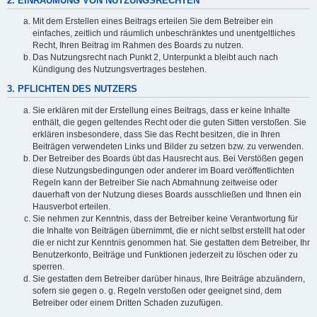
2. EINRÄUMUNG VON NUTZUNGSRECHTEN
Mit dem Erstellen eines Beitrags erteilen Sie dem Betreiber ein
einfaches, zeitlich und räumlich unbeschränktes und unentgeltliches
Recht, Ihren Beitrag im Rahmen des Boards zu nutzen.
Das Nutzungsrecht nach Punkt 2, Unterpunkt a bleibt auch nach
Kündigung des Nutzungsvertrages bestehen.
3. PFLICHTEN DES NUTZERS
Sie erklären mit der Erstellung eines Beitrags, dass er keine Inhalte
enthält, die gegen geltendes Recht oder die guten Sitten verstoßen. Sie
erklären insbesondere, dass Sie das Recht besitzen, die in Ihren
Beiträgen verwendeten Links und Bilder zu setzen bzw. zu verwenden.
Der Betreiber des Boards übt das Hausrecht aus. Bei Verstößen gegen
diese Nutzungsbedingungen oder anderer im Board veröffentlichten
Regeln kann der Betreiber Sie nach Abmahnung zeitweise oder
dauerhaft von der Nutzung dieses Boards ausschließen und Ihnen ein
Hausverbot erteilen.
Sie nehmen zur Kenntnis, dass der Betreiber keine Verantwortung für
die Inhalte von Beiträgen übernimmt, die er nicht selbst erstellt hat oder
die er nicht zur Kenntnis genommen hat. Sie gestatten dem Betreiber, Ihr
Benutzerkonto, Beiträge und Funktionen jederzeit zu löschen oder zu
sperren.
Sie gestatten dem Betreiber darüber hinaus, Ihre Beiträge abzuändern,
sofern sie gegen o. g. Regeln verstoßen oder geeignet sind, dem
Betreiber oder einem Dritten Schaden zuzufügen.