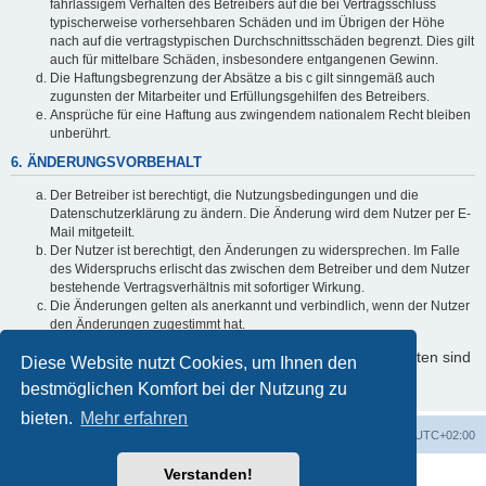
fahrlässigem Verhalten des Betreibers auf die bei Vertragsschluss
typischerweise vorhersehbaren Schäden und im Übrigen der Höhe
nach auf die vertragstypischen Durchschnittsschäden begrenzt. Dies gilt
auch für mittelbare Schäden, insbesondere entgangenen Gewinn.
Die Haftungsbegrenzung der Absätze a bis c gilt sinngemäß auch
zugunsten der Mitarbeiter und Erfüllungsgehilfen des Betreibers.
Ansprüche für eine Haftung aus zwingendem nationalem Recht bleiben
unberührt.
6. ÄNDERUNGSVORBEHALT
Der Betreiber ist berechtigt, die Nutzungsbedingungen und die
Datenschutzerklärung zu ändern. Die Änderung wird dem Nutzer per E-
Mail mitgeteilt.
Der Nutzer ist berechtigt, den Änderungen zu widersprechen. Im Falle
des Widerspruchs erlischt das zwischen dem Betreiber und dem Nutzer
bestehende Vertragsverhältnis mit sofortiger Wirkung.
Die Änderungen gelten als anerkannt und verbindlich, wenn der Nutzer
den Änderungen zugestimmt hat.
Informationen über den Umgang mit Ihren persönlichen Daten sind
Diese Website nutzt Cookies, um Ihnen den
in der Datenschutzerklärung enthalten.
bestmöglichen Komfort bei der Nutzung zu
bieten.
Mehr erfahren
Foren-Übersicht
Alle Zeiten sind
UTC+02:00
Verstanden!
Powered by
phpBB
® Forum Software © phpBB Limited