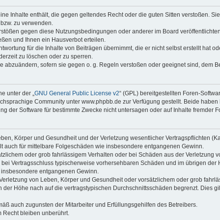
keine Inhalte enthält, die gegen geltendes Recht oder die guten Sitten verstoßen. Si
n bzw. zu verwenden.
erstößen gegen diese Nutzungsbedingungen oder anderer im Board veröffentlicht
ßen und Ihnen ein Hausverbot erteilen.
wortung für die Inhalte von Beiträgen übernimmt, die er nicht selbst erstellt hat 
derzeit zu löschen oder zu sperren.
äge abzuändern, sofern sie gegen o. g. Regeln verstoßen oder geeignet sind, dem 
e unter der „
GNU General Public License v2
“ (GPL) bereitgestellten Foren-Soft
chsprachige Community unter www.phpbb.de zur Verfügung gestellt. Beide haben ke
g der Software für bestimmte Zwecke nicht untersagen oder auf Inhalte fremder F
ben, Körper und Gesundheit und der Verletzung wesentlicher Vertragspflichten (Kard
gilt auch für mittelbare Folgeschäden wie insbesondere entgangenen Gewinn.
ätzlichem oder grob fahrlässigem Verhalten oder bei Schäden aus der Verletzung 
 die bei Vertragsschluss typischerweise vorhersehbaren Schäden und im übrigen de
wie insbesondere entgangenen Gewinn.
erletzung von Leben, Körper und Gesundheit oder vorsätzlichem oder grob fahrläs
der Höhe nach auf die vertragstypischen Durchschnittsschäden begrenzt. Dies gi
mäß auch zugunsten der Mitarbeiter und Erfüllungsgehilfen des Betreibers.
 Recht bleiben unberührt.