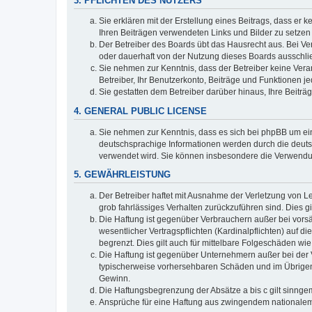
3. PFLICHTEN DES NUTZERS
Sie erklären mit der Erstellung eines Beitrags, dass er 
Ihren Beiträgen verwendeten Links und Bilder zu setze
Der Betreiber des Boards übt das Hausrecht aus. Bei V
oder dauerhaft von der Nutzung dieses Boards ausschlie
Sie nehmen zur Kenntnis, dass der Betreiber keine Verant
Betreiber, Ihr Benutzerkonto, Beiträge und Funktionen je
Sie gestatten dem Betreiber darüber hinaus, Ihre Beitr
4. GENERAL PUBLIC LICENSE
Sie nehmen zur Kenntnis, dass es sich bei phpBB um ein
deutschsprachige Informationen werden durch die deuts
verwendet wird. Sie können insbesondere die Verwendun
5. GEWÄHRLEISTUNG
Der Betreiber haftet mit Ausnahme der Verletzung von Le
grob fahrlässiges Verhalten zurückzuführen sind. Dies 
Die Haftung ist gegenüber Verbrauchern außer bei vors
wesentlicher Vertragspflichten (Kardinalpflichten) auf
begrenzt. Dies gilt auch für mittelbare Folgeschäden 
Die Haftung ist gegenüber Unternehmern außer bei der V
typischerweise vorhersehbaren Schäden und im Übrigen 
Gewinn.
Die Haftungsbegrenzung der Absätze a bis c gilt sinnge
Ansprüche für eine Haftung aus zwingendem nationalem