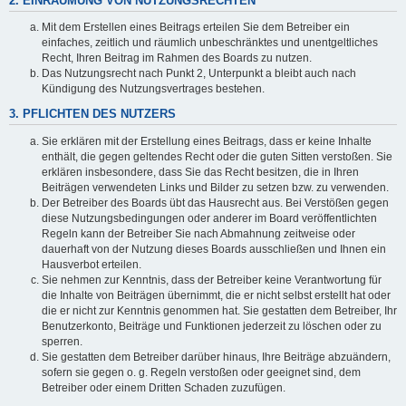
2. EINRÄUMUNG VON NUTZUNGSRECHTEN
Mit dem Erstellen eines Beitrags erteilen Sie dem Betreiber ein
einfaches, zeitlich und räumlich unbeschränktes und unentgeltliches
Recht, Ihren Beitrag im Rahmen des Boards zu nutzen.
Das Nutzungsrecht nach Punkt 2, Unterpunkt a bleibt auch nach
Kündigung des Nutzungsvertrages bestehen.
3. PFLICHTEN DES NUTZERS
Sie erklären mit der Erstellung eines Beitrags, dass er keine Inhalte
enthält, die gegen geltendes Recht oder die guten Sitten verstoßen. Sie
erklären insbesondere, dass Sie das Recht besitzen, die in Ihren
Beiträgen verwendeten Links und Bilder zu setzen bzw. zu verwenden.
Der Betreiber des Boards übt das Hausrecht aus. Bei Verstößen gegen
diese Nutzungsbedingungen oder anderer im Board veröffentlichten
Regeln kann der Betreiber Sie nach Abmahnung zeitweise oder
dauerhaft von der Nutzung dieses Boards ausschließen und Ihnen ein
Hausverbot erteilen.
Sie nehmen zur Kenntnis, dass der Betreiber keine Verantwortung für
die Inhalte von Beiträgen übernimmt, die er nicht selbst erstellt hat oder
die er nicht zur Kenntnis genommen hat. Sie gestatten dem Betreiber, Ihr
Benutzerkonto, Beiträge und Funktionen jederzeit zu löschen oder zu
sperren.
Sie gestatten dem Betreiber darüber hinaus, Ihre Beiträge abzuändern,
sofern sie gegen o. g. Regeln verstoßen oder geeignet sind, dem
Betreiber oder einem Dritten Schaden zuzufügen.