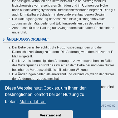
fahrlässigem Verhalten des Betreibers auf die bei Vertragsschluss
typischerweise vorhersehbaren Schäden und im Übrigen der Höhe
nach auf die vertragstypischen Durchschnittsschäden begrenzt. Dies gilt
auch für mittelbare Schäden, insbesondere entgangenen Gewinn.
Die Haftungsbegrenzung der Absätze a bis c gilt sinngemäß auch
zugunsten der Mitarbeiter und Erfüllungsgehilfen des Betreibers.
Ansprüche für eine Haftung aus zwingendem nationalem Recht bleiben
unberührt.
6. ÄNDERUNGSVORBEHALT
Der Betreiber ist berechtigt, die Nutzungsbedingungen und die
Datenschutzerklärung zu ändern. Die Änderung wird dem Nutzer per E-
Mail mitgeteilt.
Der Nutzer ist berechtigt, den Änderungen zu widersprechen. Im Falle
des Widerspruchs erlischt das zwischen dem Betreiber und dem Nutzer
bestehende Vertragsverhältnis mit sofortiger Wirkung.
Die Änderungen gelten als anerkannt und verbindlich, wenn der Nutzer
den Änderungen zugestimmt hat.
Informationen über den Umgang mit Ihren persönlichen Daten sind
Diese Website nutzt Cookies, um Ihnen den
in der Datenschutzerklärung enthalten.
bestmöglichen Komfort bei der Nutzung zu
bieten.
Mehr erfahren
Foren-Übersicht
Alle Zeiten sind
UTC+02:00
Verstanden!
Powered by
phpBB
® Forum Software © phpBB Limited