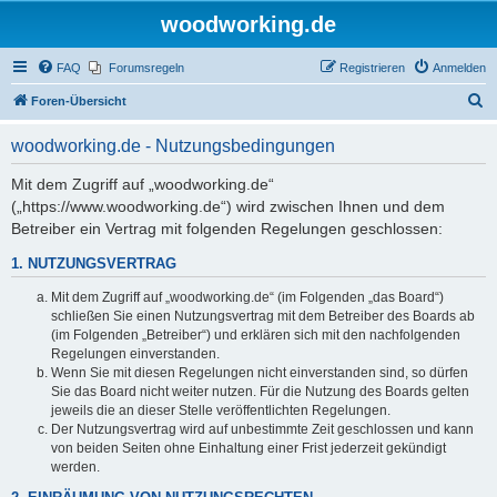
woodworking.de
FAQ
Forumsregeln
Registrieren
Anmelden
S
Foren-Übersicht
u
woodworking.de - Nutzungsbedingungen
c
h
Mit dem Zugriff auf „woodworking.de“
(„https://www.woodworking.de“) wird zwischen Ihnen und dem
e
Betreiber ein Vertrag mit folgenden Regelungen geschlossen:
1. NUTZUNGSVERTRAG
Mit dem Zugriff auf „woodworking.de“ (im Folgenden „das Board“)
schließen Sie einen Nutzungsvertrag mit dem Betreiber des Boards ab
(im Folgenden „Betreiber“) und erklären sich mit den nachfolgenden
Regelungen einverstanden.
Wenn Sie mit diesen Regelungen nicht einverstanden sind, so dürfen
Sie das Board nicht weiter nutzen. Für die Nutzung des Boards gelten
jeweils die an dieser Stelle veröffentlichten Regelungen.
Der Nutzungsvertrag wird auf unbestimmte Zeit geschlossen und kann
von beiden Seiten ohne Einhaltung einer Frist jederzeit gekündigt
werden.