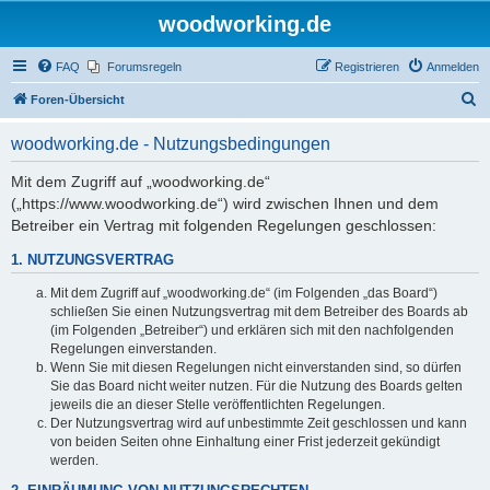
woodworking.de
FAQ
Forumsregeln
Registrieren
Anmelden
S
Foren-Übersicht
u
woodworking.de - Nutzungsbedingungen
c
h
Mit dem Zugriff auf „woodworking.de“
(„https://www.woodworking.de“) wird zwischen Ihnen und dem
e
Betreiber ein Vertrag mit folgenden Regelungen geschlossen:
1. NUTZUNGSVERTRAG
Mit dem Zugriff auf „woodworking.de“ (im Folgenden „das Board“)
schließen Sie einen Nutzungsvertrag mit dem Betreiber des Boards ab
(im Folgenden „Betreiber“) und erklären sich mit den nachfolgenden
Regelungen einverstanden.
Wenn Sie mit diesen Regelungen nicht einverstanden sind, so dürfen
Sie das Board nicht weiter nutzen. Für die Nutzung des Boards gelten
jeweils die an dieser Stelle veröffentlichten Regelungen.
Der Nutzungsvertrag wird auf unbestimmte Zeit geschlossen und kann
von beiden Seiten ohne Einhaltung einer Frist jederzeit gekündigt
werden.