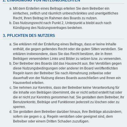
2. EINRÄUMUNG VON NUTZUNGSRECHTEN
Mit dem Erstellen eines Beitrags erteilen Sie dem Betreiber ein
einfaches, zeitlich und räumlich unbeschränktes und unentgeltliches
Recht, Ihren Beitrag im Rahmen des Boards zu nutzen.
Das Nutzungsrecht nach Punkt 2, Unterpunkt a bleibt auch nach
Kündigung des Nutzungsvertrages bestehen.
3. PFLICHTEN DES NUTZERS
Sie erklären mit der Erstellung eines Beitrags, dass er keine Inhalte
enthält, die gegen geltendes Recht oder die guten Sitten verstoßen. Sie
erklären insbesondere, dass Sie das Recht besitzen, die in Ihren
Beiträgen verwendeten Links und Bilder zu setzen bzw. zu verwenden.
Der Betreiber des Boards übt das Hausrecht aus. Bei Verstößen gegen
diese Nutzungsbedingungen oder anderer im Board veröffentlichten
Regeln kann der Betreiber Sie nach Abmahnung zeitweise oder
dauerhaft von der Nutzung dieses Boards ausschließen und Ihnen ein
Hausverbot erteilen.
Sie nehmen zur Kenntnis, dass der Betreiber keine Verantwortung für
die Inhalte von Beiträgen übernimmt, die er nicht selbst erstellt hat oder
die er nicht zur Kenntnis genommen hat. Sie gestatten dem Betreiber, Ihr
Benutzerkonto, Beiträge und Funktionen jederzeit zu löschen oder zu
sperren.
Sie gestatten dem Betreiber darüber hinaus, Ihre Beiträge abzuändern,
sofern sie gegen o. g. Regeln verstoßen oder geeignet sind, dem
Betreiber oder einem Dritten Schaden zuzufügen.