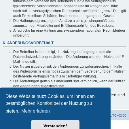
fahrlässigem Verhalten des Betreibers auf die bei Vertragsschluss
typischerweise vorhersehbaren Schäden und im Übrigen der Höhe
nach auf die vertragstypischen Durchschnittsschäden begrenzt. Dies gilt
auch für mittelbare Schäden, insbesondere entgangenen Gewinn.
Die Haftungsbegrenzung der Absätze a bis c gilt sinngemäß auch
zugunsten der Mitarbeiter und Erfüllungsgehilfen des Betreibers.
Ansprüche für eine Haftung aus zwingendem nationalem Recht bleiben
unberührt.
6. ÄNDERUNGSVORBEHALT
Der Betreiber ist berechtigt, die Nutzungsbedingungen und die
Datenschutzerklärung zu ändern. Die Änderung wird dem Nutzer per E-
Mail mitgeteilt.
Der Nutzer ist berechtigt, den Änderungen zu widersprechen. Im Falle
des Widerspruchs erlischt das zwischen dem Betreiber und dem Nutzer
bestehende Vertragsverhältnis mit sofortiger Wirkung.
Die Änderungen gelten als anerkannt und verbindlich, wenn der Nutzer
den Änderungen zugestimmt hat.
Informationen über den Umgang mit Ihren persönlichen Daten sind
Diese Website nutzt Cookies, um Ihnen den
in der Datenschutzerklärung enthalten.
bestmöglichen Komfort bei der Nutzung zu
bieten.
Mehr erfahren
Foren-Übersicht
Alle Zeiten sind
UTC+02:00
Verstanden!
Powered by
phpBB
® Forum Software © phpBB Limited