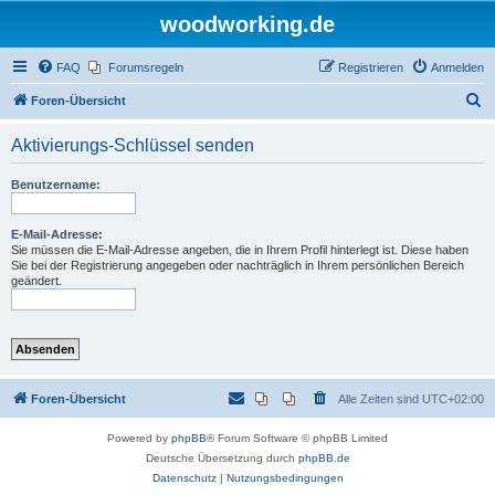
woodworking.de
FAQ
Forumsregeln
Registrieren
Anmelden
S
Foren-Übersicht
u
Aktivierungs-Schlüssel senden
c
h
Benutzername:
e
E-Mail-Adresse:
Sie müssen die E-Mail-Adresse angeben, die in Ihrem Profil hinterlegt ist. Diese haben
Sie bei der Registrierung angegeben oder nachträglich in Ihrem persönlichen Bereich
geändert.
Foren-Übersicht
Alle Zeiten sind
UTC+02:00
Powered by
phpBB
® Forum Software © phpBB Limited
Deutsche Übersetzung durch
phpBB.de
Datenschutz
|
Nutzungsbedingungen