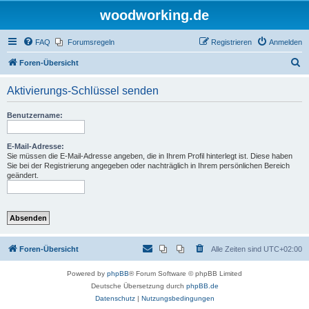
woodworking.de
FAQ
Forumsregeln
Registrieren
Anmelden
S
Foren-Übersicht
u
Aktivierungs-Schlüssel senden
c
h
Benutzername:
e
E-Mail-Adresse:
Sie müssen die E-Mail-Adresse angeben, die in Ihrem Profil hinterlegt ist. Diese haben
Sie bei der Registrierung angegeben oder nachträglich in Ihrem persönlichen Bereich
geändert.
Foren-Übersicht
Alle Zeiten sind
UTC+02:00
Powered by
phpBB
® Forum Software © phpBB Limited
Deutsche Übersetzung durch
phpBB.de
Datenschutz
|
Nutzungsbedingungen