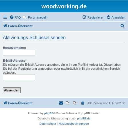
woodworking.de
FAQ
Forumsregeln
Registrieren
Anmelden
S
Foren-Übersicht
u
Aktivierungs-Schlüssel senden
c
h
Benutzername:
e
E-Mail-Adresse:
Sie müssen die E-Mail-Adresse angeben, die in Ihrem Profil hinterlegt ist. Diese haben
Sie bei der Registrierung angegeben oder nachträglich in Ihrem persönlichen Bereich
geändert.
Foren-Übersicht
Alle Zeiten sind
UTC+02:00
Powered by
phpBB
® Forum Software © phpBB Limited
Deutsche Übersetzung durch
phpBB.de
Datenschutz
|
Nutzungsbedingungen