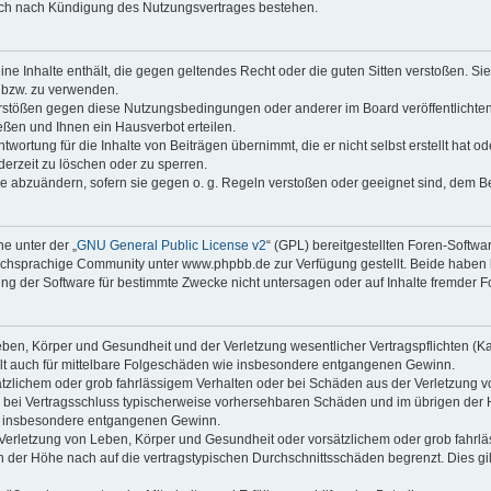
auch nach Kündigung des Nutzungsvertrages bestehen.
keine Inhalte enthält, die gegen geltendes Recht oder die guten Sitten verstoßen. Si
n bzw. zu verwenden.
erstößen gegen diese Nutzungsbedingungen oder anderer im Board veröffentlicht
ßen und Ihnen ein Hausverbot erteilen.
wortung für die Inhalte von Beiträgen übernimmt, die er nicht selbst erstellt hat 
derzeit zu löschen oder zu sperren.
äge abzuändern, sofern sie gegen o. g. Regeln verstoßen oder geeignet sind, dem 
e unter der „
GNU General Public License v2
“ (GPL) bereitgestellten Foren-Soft
chsprachige Community unter www.phpbb.de zur Verfügung gestellt. Beide haben ke
g der Software für bestimmte Zwecke nicht untersagen oder auf Inhalte fremder F
ben, Körper und Gesundheit und der Verletzung wesentlicher Vertragspflichten (Kard
gilt auch für mittelbare Folgeschäden wie insbesondere entgangenen Gewinn.
ätzlichem oder grob fahrlässigem Verhalten oder bei Schäden aus der Verletzung 
 die bei Vertragsschluss typischerweise vorhersehbaren Schäden und im übrigen de
wie insbesondere entgangenen Gewinn.
erletzung von Leben, Körper und Gesundheit oder vorsätzlichem oder grob fahrläs
der Höhe nach auf die vertragstypischen Durchschnittsschäden begrenzt. Dies gi