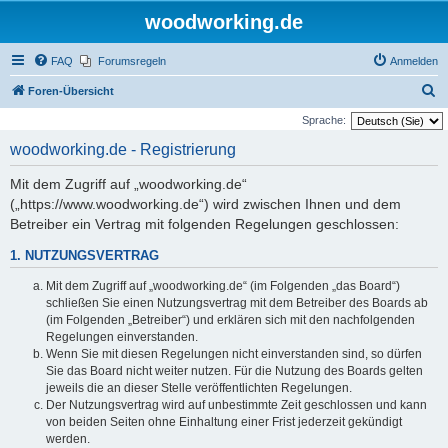
woodworking.de
FAQ
Forumsregeln
Anmelden
S
Foren-Übersicht
u
Sprache:
c
woodworking.de - Registrierung
h
Mit dem Zugriff auf „woodworking.de“
e
(„https://www.woodworking.de“) wird zwischen Ihnen und dem
Betreiber ein Vertrag mit folgenden Regelungen geschlossen:
1. NUTZUNGSVERTRAG
Mit dem Zugriff auf „woodworking.de“ (im Folgenden „das Board“)
schließen Sie einen Nutzungsvertrag mit dem Betreiber des Boards ab
(im Folgenden „Betreiber“) und erklären sich mit den nachfolgenden
Regelungen einverstanden.
Wenn Sie mit diesen Regelungen nicht einverstanden sind, so dürfen
Sie das Board nicht weiter nutzen. Für die Nutzung des Boards gelten
jeweils die an dieser Stelle veröffentlichten Regelungen.
Der Nutzungsvertrag wird auf unbestimmte Zeit geschlossen und kann
von beiden Seiten ohne Einhaltung einer Frist jederzeit gekündigt
werden.