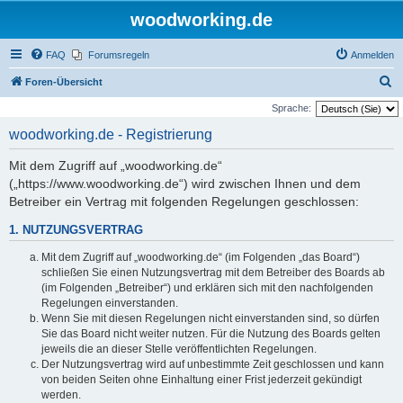
woodworking.de
FAQ
Forumsregeln
Anmelden
S
Foren-Übersicht
u
Sprache:
c
woodworking.de - Registrierung
h
Mit dem Zugriff auf „woodworking.de“
e
(„https://www.woodworking.de“) wird zwischen Ihnen und dem
Betreiber ein Vertrag mit folgenden Regelungen geschlossen:
1. NUTZUNGSVERTRAG
Mit dem Zugriff auf „woodworking.de“ (im Folgenden „das Board“)
schließen Sie einen Nutzungsvertrag mit dem Betreiber des Boards ab
(im Folgenden „Betreiber“) und erklären sich mit den nachfolgenden
Regelungen einverstanden.
Wenn Sie mit diesen Regelungen nicht einverstanden sind, so dürfen
Sie das Board nicht weiter nutzen. Für die Nutzung des Boards gelten
jeweils die an dieser Stelle veröffentlichten Regelungen.
Der Nutzungsvertrag wird auf unbestimmte Zeit geschlossen und kann
von beiden Seiten ohne Einhaltung einer Frist jederzeit gekündigt
werden.