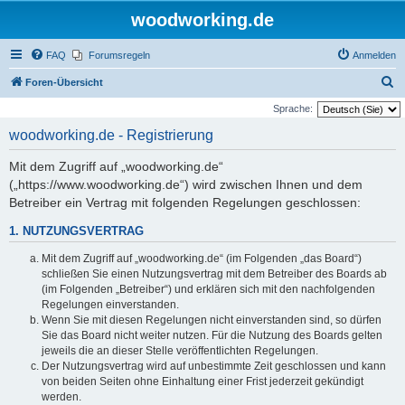
woodworking.de
FAQ
Forumsregeln
Anmelden
S
Foren-Übersicht
u
Sprache:
c
woodworking.de - Registrierung
h
Mit dem Zugriff auf „woodworking.de“
e
(„https://www.woodworking.de“) wird zwischen Ihnen und dem
Betreiber ein Vertrag mit folgenden Regelungen geschlossen:
1. NUTZUNGSVERTRAG
Mit dem Zugriff auf „woodworking.de“ (im Folgenden „das Board“)
schließen Sie einen Nutzungsvertrag mit dem Betreiber des Boards ab
(im Folgenden „Betreiber“) und erklären sich mit den nachfolgenden
Regelungen einverstanden.
Wenn Sie mit diesen Regelungen nicht einverstanden sind, so dürfen
Sie das Board nicht weiter nutzen. Für die Nutzung des Boards gelten
jeweils die an dieser Stelle veröffentlichten Regelungen.
Der Nutzungsvertrag wird auf unbestimmte Zeit geschlossen und kann
von beiden Seiten ohne Einhaltung einer Frist jederzeit gekündigt
werden.