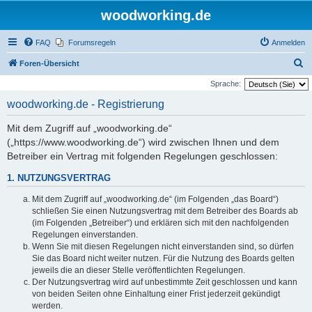
woodworking.de
FAQ
Forumsregeln
Anmelden
S
Foren-Übersicht
u
Sprache:
c
woodworking.de - Registrierung
h
Mit dem Zugriff auf „woodworking.de“
e
(„https://www.woodworking.de“) wird zwischen Ihnen und dem
Betreiber ein Vertrag mit folgenden Regelungen geschlossen:
1. NUTZUNGSVERTRAG
Mit dem Zugriff auf „woodworking.de“ (im Folgenden „das Board“)
schließen Sie einen Nutzungsvertrag mit dem Betreiber des Boards ab
(im Folgenden „Betreiber“) und erklären sich mit den nachfolgenden
Regelungen einverstanden.
Wenn Sie mit diesen Regelungen nicht einverstanden sind, so dürfen
Sie das Board nicht weiter nutzen. Für die Nutzung des Boards gelten
jeweils die an dieser Stelle veröffentlichten Regelungen.
Der Nutzungsvertrag wird auf unbestimmte Zeit geschlossen und kann
von beiden Seiten ohne Einhaltung einer Frist jederzeit gekündigt
werden.