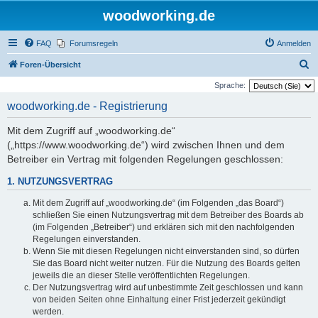
woodworking.de
FAQ
Forumsregeln
Anmelden
S
Foren-Übersicht
u
Sprache:
c
woodworking.de - Registrierung
h
Mit dem Zugriff auf „woodworking.de“
e
(„https://www.woodworking.de“) wird zwischen Ihnen und dem
Betreiber ein Vertrag mit folgenden Regelungen geschlossen:
1. NUTZUNGSVERTRAG
Mit dem Zugriff auf „woodworking.de“ (im Folgenden „das Board“)
schließen Sie einen Nutzungsvertrag mit dem Betreiber des Boards ab
(im Folgenden „Betreiber“) und erklären sich mit den nachfolgenden
Regelungen einverstanden.
Wenn Sie mit diesen Regelungen nicht einverstanden sind, so dürfen
Sie das Board nicht weiter nutzen. Für die Nutzung des Boards gelten
jeweils die an dieser Stelle veröffentlichten Regelungen.
Der Nutzungsvertrag wird auf unbestimmte Zeit geschlossen und kann
von beiden Seiten ohne Einhaltung einer Frist jederzeit gekündigt
werden.