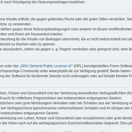
auch nach Kündigung des Nutzungsvertrages bestehen.
keine Inhalte enthält, die gegen geltendes Recht oder die guten Sitten verstoßen. Si
n bzw. zu verwenden.
erstößen gegen diese Nutzungsbedingungen oder anderer im Board veröffentlicht
ßen und Ihnen ein Hausverbot erteilen.
wortung für die Inhalte von Beiträgen übernimmt, die er nicht selbst erstellt hat 
derzeit zu löschen oder zu sperren.
äge abzuändern, sofern sie gegen o. g. Regeln verstoßen oder geeignet sind, dem 
e unter der „
GNU General Public License v2
“ (GPL) bereitgestellten Foren-Soft
chsprachige Community unter www.phpbb.de zur Verfügung gestellt. Beide haben ke
g der Software für bestimmte Zwecke nicht untersagen oder auf Inhalte fremder F
ben, Körper und Gesundheit und der Verletzung wesentlicher Vertragspflichten (Kard
gilt auch für mittelbare Folgeschäden wie insbesondere entgangenen Gewinn.
ätzlichem oder grob fahrlässigem Verhalten oder bei Schäden aus der Verletzung 
 die bei Vertragsschluss typischerweise vorhersehbaren Schäden und im übrigen de
wie insbesondere entgangenen Gewinn.
erletzung von Leben, Körper und Gesundheit oder vorsätzlichem oder grob fahrläs
der Höhe nach auf die vertragstypischen Durchschnittsschäden begrenzt. Dies gi