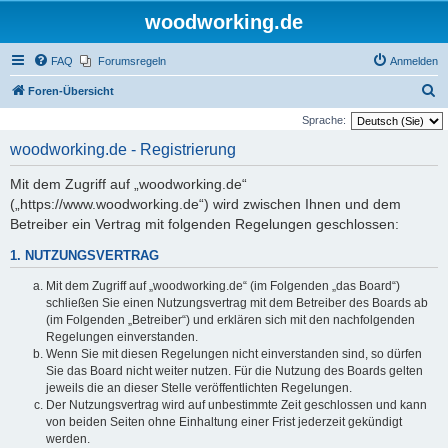
woodworking.de
FAQ
Forumsregeln
Anmelden
S
Foren-Übersicht
u
Sprache:
c
woodworking.de - Registrierung
h
Mit dem Zugriff auf „woodworking.de“
e
(„https://www.woodworking.de“) wird zwischen Ihnen und dem
Betreiber ein Vertrag mit folgenden Regelungen geschlossen:
1. NUTZUNGSVERTRAG
Mit dem Zugriff auf „woodworking.de“ (im Folgenden „das Board“)
schließen Sie einen Nutzungsvertrag mit dem Betreiber des Boards ab
(im Folgenden „Betreiber“) und erklären sich mit den nachfolgenden
Regelungen einverstanden.
Wenn Sie mit diesen Regelungen nicht einverstanden sind, so dürfen
Sie das Board nicht weiter nutzen. Für die Nutzung des Boards gelten
jeweils die an dieser Stelle veröffentlichten Regelungen.
Der Nutzungsvertrag wird auf unbestimmte Zeit geschlossen und kann
von beiden Seiten ohne Einhaltung einer Frist jederzeit gekündigt
werden.