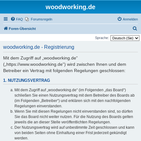
woodworking.de
FAQ
Forumsregeln
Anmelden
S
Foren-Übersicht
u
Sprache:
c
woodworking.de - Registrierung
h
Mit dem Zugriff auf „woodworking.de“
e
(„https://www.woodworking.de“) wird zwischen Ihnen und dem
Betreiber ein Vertrag mit folgenden Regelungen geschlossen:
1. NUTZUNGSVERTRAG
Mit dem Zugriff auf „woodworking.de“ (im Folgenden „das Board“)
schließen Sie einen Nutzungsvertrag mit dem Betreiber des Boards ab
(im Folgenden „Betreiber“) und erklären sich mit den nachfolgenden
Regelungen einverstanden.
Wenn Sie mit diesen Regelungen nicht einverstanden sind, so dürfen
Sie das Board nicht weiter nutzen. Für die Nutzung des Boards gelten
jeweils die an dieser Stelle veröffentlichten Regelungen.
Der Nutzungsvertrag wird auf unbestimmte Zeit geschlossen und kann
von beiden Seiten ohne Einhaltung einer Frist jederzeit gekündigt
werden.