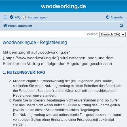
woodworking.de
FAQ
Forumsregeln
Anmelden
S
Foren-Übersicht
u
Sprache:
c
woodworking.de - Registrierung
h
Mit dem Zugriff auf „woodworking.de“
e
(„https://www.woodworking.de“) wird zwischen Ihnen und dem
Betreiber ein Vertrag mit folgenden Regelungen geschlossen:
1. NUTZUNGSVERTRAG
Mit dem Zugriff auf „woodworking.de“ (im Folgenden „das Board“)
schließen Sie einen Nutzungsvertrag mit dem Betreiber des Boards ab
(im Folgenden „Betreiber“) und erklären sich mit den nachfolgenden
Regelungen einverstanden.
Wenn Sie mit diesen Regelungen nicht einverstanden sind, so dürfen
Sie das Board nicht weiter nutzen. Für die Nutzung des Boards gelten
jeweils die an dieser Stelle veröffentlichten Regelungen.
Der Nutzungsvertrag wird auf unbestimmte Zeit geschlossen und kann
von beiden Seiten ohne Einhaltung einer Frist jederzeit gekündigt
werden.