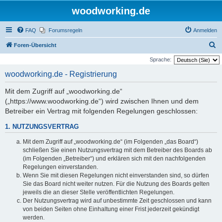
woodworking.de
FAQ
Forumsregeln
Anmelden
S
Foren-Übersicht
u
Sprache:
c
woodworking.de - Registrierung
h
Mit dem Zugriff auf „woodworking.de“
e
(„https://www.woodworking.de“) wird zwischen Ihnen und dem
Betreiber ein Vertrag mit folgenden Regelungen geschlossen:
1. NUTZUNGSVERTRAG
Mit dem Zugriff auf „woodworking.de“ (im Folgenden „das Board“)
schließen Sie einen Nutzungsvertrag mit dem Betreiber des Boards ab
(im Folgenden „Betreiber“) und erklären sich mit den nachfolgenden
Regelungen einverstanden.
Wenn Sie mit diesen Regelungen nicht einverstanden sind, so dürfen
Sie das Board nicht weiter nutzen. Für die Nutzung des Boards gelten
jeweils die an dieser Stelle veröffentlichten Regelungen.
Der Nutzungsvertrag wird auf unbestimmte Zeit geschlossen und kann
von beiden Seiten ohne Einhaltung einer Frist jederzeit gekündigt
werden.