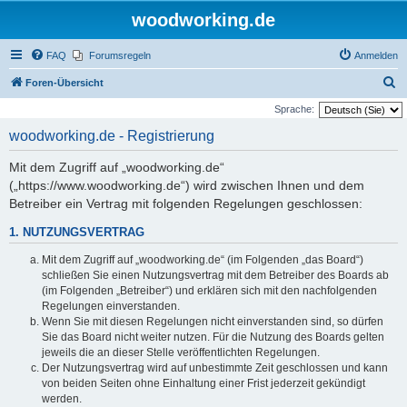
woodworking.de
FAQ
Forumsregeln
Anmelden
S
Foren-Übersicht
u
Sprache:
c
woodworking.de - Registrierung
h
Mit dem Zugriff auf „woodworking.de“
e
(„https://www.woodworking.de“) wird zwischen Ihnen und dem
Betreiber ein Vertrag mit folgenden Regelungen geschlossen:
1. NUTZUNGSVERTRAG
Mit dem Zugriff auf „woodworking.de“ (im Folgenden „das Board“)
schließen Sie einen Nutzungsvertrag mit dem Betreiber des Boards ab
(im Folgenden „Betreiber“) und erklären sich mit den nachfolgenden
Regelungen einverstanden.
Wenn Sie mit diesen Regelungen nicht einverstanden sind, so dürfen
Sie das Board nicht weiter nutzen. Für die Nutzung des Boards gelten
jeweils die an dieser Stelle veröffentlichten Regelungen.
Der Nutzungsvertrag wird auf unbestimmte Zeit geschlossen und kann
von beiden Seiten ohne Einhaltung einer Frist jederzeit gekündigt
werden.