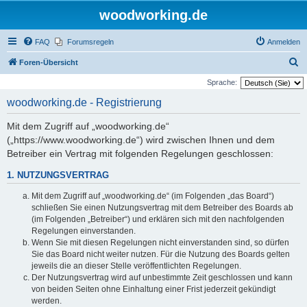
woodworking.de
FAQ
Forumsregeln
Anmelden
S
Foren-Übersicht
u
Sprache:
c
woodworking.de - Registrierung
h
Mit dem Zugriff auf „woodworking.de“
e
(„https://www.woodworking.de“) wird zwischen Ihnen und dem
Betreiber ein Vertrag mit folgenden Regelungen geschlossen:
1. NUTZUNGSVERTRAG
Mit dem Zugriff auf „woodworking.de“ (im Folgenden „das Board“)
schließen Sie einen Nutzungsvertrag mit dem Betreiber des Boards ab
(im Folgenden „Betreiber“) und erklären sich mit den nachfolgenden
Regelungen einverstanden.
Wenn Sie mit diesen Regelungen nicht einverstanden sind, so dürfen
Sie das Board nicht weiter nutzen. Für die Nutzung des Boards gelten
jeweils die an dieser Stelle veröffentlichten Regelungen.
Der Nutzungsvertrag wird auf unbestimmte Zeit geschlossen und kann
von beiden Seiten ohne Einhaltung einer Frist jederzeit gekündigt
werden.