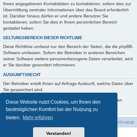
Ihnen angegebenen Kontaktdaten zu kontaktieren, sofern dies zur
Übermittlung zentraler Informationen über das Board erforderlich
ist. Darüber hinaus dürfen er und andere Benutzer Sie
kontaktieren, sofern Sie dies in Ihrem persönlichen Bereich
gestattet haben.
GELTUNGSBEREICH DIESER RICHTLINIE
Diese Richtlinie umfasst nur den Bereich der Seiten, die die phpBB-
Software umfassen. Sofern der Betreiber in anderen Bereichen
seiner Software weitere personenbezogene Daten verarbeitet, wird
er Sie darüber gesondert informieren.
AUSKUNFTSRECHT
Der Betreiber erteilt Ihnen auf Anfrage Auskunft, welche Daten über
Sie gespeichert sind.
Sie können jederzeit die Löschung bzw. Sperrung Ihrer Daten
Diese Website nutzt Cookies, um Ihnen den
verlangen. Kontaktieren Sie hierzu bitte den Betreiber.
bestmöglichen Komfort bei der Nutzung zu
bieten.
Mehr erfahren
Foren-Übersicht
Alle Zeiten sind
UTC+02:00
Verstanden!
Powered by
phpBB
® Forum Software © phpBB Limited