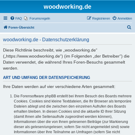
woodworking.de
FAQ
Forumsregeln
Registrieren
Anmelden
S
Foren-Übersicht
u
woodworking.de - Datenschutzerklärung
c
h
Diese Richtlinie beschreibt, wie „woodworking.de“
(„https://www.woodworking.de“) (im Folgenden „der Betreiber“) die
e
Daten verwendet, die während Ihres Foren-Besuchs gesammelt
werden.
ART UND UMFANG DER DATENSPEICHERUNG
Ihre Daten werden auf vier verschiedene Arten gesammelt:
Die Forensoftware phpBB erstellt bei Ihrem Besuch des Boards mehrere
Cookies. Cookies sind kleine Textdateien, die Ihr Browser als temporäre
Dateien ablegt und die zwischen den einzelnen Aufrufen des Boards
erhalten bleiben. In diesen Cookies sind die aktuelle ID Ihrer Sitzung
(damit Ihnen alle Seitenaufrufe zugeordnet werden können),
Informationen über die von Ihnen gelesenen Beiträge (zur Markierung
dieser als gelesen/ungelesen; sofern Sie nicht angemeldet sind) sowie
Informationen über Ihre Teilnahme an Umfragen (sofern Sie nicht