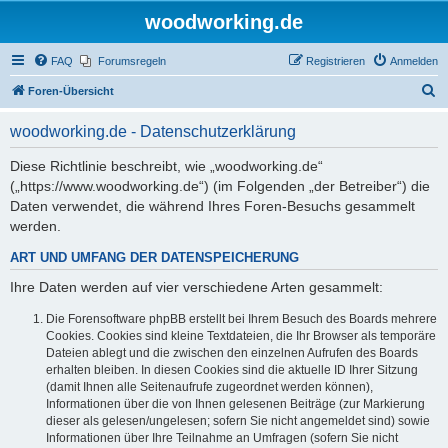
woodworking.de
FAQ
Forumsregeln
Registrieren
Anmelden
S
Foren-Übersicht
u
woodworking.de - Datenschutzerklärung
c
h
Diese Richtlinie beschreibt, wie „woodworking.de“
(„https://www.woodworking.de“) (im Folgenden „der Betreiber“) die
e
Daten verwendet, die während Ihres Foren-Besuchs gesammelt
werden.
ART UND UMFANG DER DATENSPEICHERUNG
Ihre Daten werden auf vier verschiedene Arten gesammelt:
Die Forensoftware phpBB erstellt bei Ihrem Besuch des Boards mehrere
Cookies. Cookies sind kleine Textdateien, die Ihr Browser als temporäre
Dateien ablegt und die zwischen den einzelnen Aufrufen des Boards
erhalten bleiben. In diesen Cookies sind die aktuelle ID Ihrer Sitzung
(damit Ihnen alle Seitenaufrufe zugeordnet werden können),
Informationen über die von Ihnen gelesenen Beiträge (zur Markierung
dieser als gelesen/ungelesen; sofern Sie nicht angemeldet sind) sowie
Informationen über Ihre Teilnahme an Umfragen (sofern Sie nicht