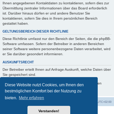
Ihnen angegebenen Kontaktdaten zu kontaktieren, sofern dies zur
Übermittlung zentraler Informationen über das Board erforderlich
ist. Darüber hinaus dürfen er und andere Benutzer Sie
kontaktieren, sofern Sie dies in Ihrem persönlichen Bereich
gestattet haben.
GELTUNGSBEREICH DIESER RICHTLINIE
Diese Richtlinie umfasst nur den Bereich der Seiten, die die phpBB-
Software umfassen. Sofern der Betreiber in anderen Bereichen
seiner Software weitere personenbezogene Daten verarbeitet, wird
er Sie darüber gesondert informieren.
AUSKUNFTSRECHT
Der Betreiber erteilt Ihnen auf Anfrage Auskunft, welche Daten über
Sie gespeichert sind.
Sie können jederzeit die Löschung bzw. Sperrung Ihrer Daten
Diese Website nutzt Cookies, um Ihnen den
verlangen. Kontaktieren Sie hierzu bitte den Betreiber.
bestmöglichen Komfort bei der Nutzung zu
bieten.
Mehr erfahren
Foren-Übersicht
Alle Zeiten sind
UTC+02:00
Verstanden!
Powered by
phpBB
® Forum Software © phpBB Limited