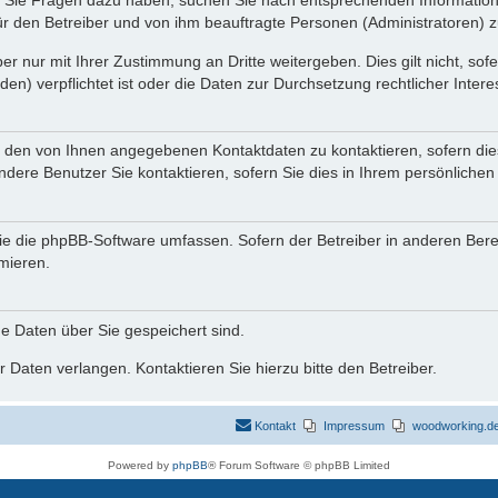
nn Sie Fragen dazu haben, suchen Sie nach entsprechenden Information
für den Betreiber und von ihm beauftragte Personen (Administratoren) z
r nur mit Ihrer Zustimmung an Dritte weitergeben. Dies gilt nicht, so
n) verpflichtet ist oder die Daten zur Durchsetzung rechtlicher Interes
r den von Ihnen angegebenen Kontaktdaten zu kontaktieren, sofern die
andere Benutzer Sie kontaktieren, sofern Sie dies in Ihrem persönlichen
, die die phpBB-Software umfassen. Sofern der Betreiber in anderen Be
rmieren.
he Daten über Sie gespeichert sind.
 Daten verlangen. Kontaktieren Sie hierzu bitte den Betreiber.
Kontakt
Impressum
woodworking.de 
Powered by
phpBB
® Forum Software © phpBB Limited
Deutsche Übersetzung durch
phpBB.de