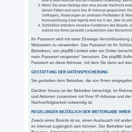
eine E-Mail-Adresse und ein Passwort notwendig. Wenn du
Wenn Sie einen Beitrag oder eine private Nachricht erst
diesen Fällen wird auch Ihre IP-Adresse gespeichert. D
Umfragen), Änderungen an zentralen Profildaten (E-Mai
Kennzeichnung (User Agent) wird nur in der „Wer ist onl
Schließlich erfordern einzelne Funktionen des Boards,
explizit von Ihnen gesetzte Lesezeichen oder Benachric
Ihr Passwort wird mit einer Einwege-Verschlüsselung (
Webseiten zu verwenden. Das Passwort ist Ihr Schlüss
Betreibers, von phpBB Limited oder ein Dritter berec
mein Passwort vergessen“ benutzen. Die phpBB-Softw
Passwort an diese Adresse, mit dem Sie dann auf das
GESTATTUNG DER DATENSPEICHERUNG
Sie gestatten dem Betreiber, die von Ihnen eingegeb
Darüber hinaus ist der Betreiber berechtigt, im Rahm
und Aktionen zusammen mit Ihrer IP-Adresse und der 
Nachverfolgbarkeit notwendig ist.
REGELUNGEN BEZÜGLICH DER WEITERGABE IHRER
Zweck eines Boards ist es, einen Austausch mit andere
im Internet zugänglich sein können. Der Betreiber kan