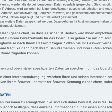
rch den Betreiber weitere Daten als notwendig festgelegt wurden, so ist dies für 
ellen, so werden die dort eingegebenen Daten ebenfalls gespeichert. Gleiches gilt
ie IP-Adresse wird weiterhin bei folgenden Aktionen gespeichert: Löschen und Änd
l-Adresse, Kontoaktivierung, Benutzer-Passwort) und gescheiterte Anmeldeversuch
ine?“-Funktion angezeigt und nicht dauerhaft gespeichert.
 dass weitere Daten gespeichert werden. Dazu gehören Ihr Abstimmungsverhalten b
htigungsfunktionen.
Hash) gespeichert, so dass es sicher ist. Jedoch wird Ihnen empfohlen,
el zu Ihrem Benutzerkonto für das Board, also gehen Sie mit ihm sorg
htigterweise nach Ihrem Passwort fragen. Sollten Sie Ihr Passwort verg
are fragt Sie dann nach Ihrem Benutzernamen und Ihrer E-Mail-Adres
 Board zugreifen können.
enen und oben näher spezifizierten Daten zu speichern, um das Board 
en einer Interessenabwägung zwischen Ihren und seinen Interessen sowi
von Ihrem Browser übermittelter Browser-Kennung zu speichern, sofer
 DATEN
n Personen zu ermöglichen. Sie sind sich daher bewusst, dass die Date
n jedoch festlegen, dass einzelne Informationen nur für einen eingeschr