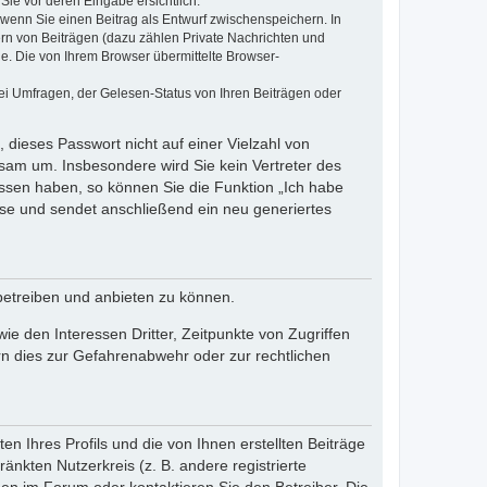
Sie vor deren Eingabe ersichtlich.
, wenn Sie einen Beitrag als Entwurf zwischenspeichern. In
ern von Beiträgen (dazu zählen Private Nachrichten und
e. Die von Ihrem Browser übermittelte Browser-
ei Umfragen, der Gelesen-Status von Ihren Beiträgen oder
 dieses Passwort nicht auf einer Vielzahl von
sam um. Insbesondere wird Sie kein Vertreter des
essen haben, so können Sie die Funktion „Ich habe
se und sendet anschließend ein neu generiertes
betreiben und anbieten zu können.
e den Interessen Dritter, Zeitpunkte von Zugriffen
n dies zur Gefahrenabwehr oder zur rechtlichen
n Ihres Profils und die von Ihnen erstellten Beiträge
änkten Nutzerkreis (z. B. andere registrierte