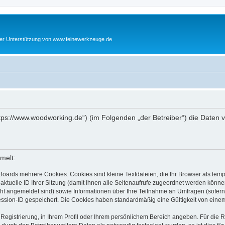
cher Unterstützung von www.feinewerkzeuge.de
https://www.woodworking.de“) (im Folgenden „der Betreiber“) die Date
melt:
Boards mehrere Cookies. Cookies sind kleine Textdateien, die Ihr Browser als tem
 aktuelle ID Ihrer Sitzung (damit Ihnen alle Seitenaufrufe zugeordnet werden könne
cht angemeldet sind) sowie Informationen über Ihre Teilnahme an Umfragen (sofern
ession-ID gespeichert. Die Cookies haben standardmäßig eine Gültigkeit von einem 
 Registrierung, in Ihrem Profil oder Ihrem persönlichem Bereich angeben. Für die