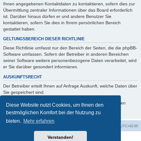
Ihnen angegebenen Kontaktdaten zu kontaktieren, sofern dies zur
Übermittlung zentraler Informationen über das Board erforderlich
ist. Darüber hinaus dürfen er und andere Benutzer Sie
kontaktieren, sofern Sie dies in Ihrem persönlichen Bereich
gestattet haben.
GELTUNGSBEREICH DIESER RICHTLINIE
Diese Richtlinie umfasst nur den Bereich der Seiten, die die phpBB-
Software umfassen. Sofern der Betreiber in anderen Bereichen
seiner Software weitere personenbezogene Daten verarbeitet, wird
er Sie darüber gesondert informieren.
AUSKUNFTSRECHT
Der Betreiber erteilt Ihnen auf Anfrage Auskunft, welche Daten über
Sie gespeichert sind.
Sie können jederzeit die Löschung bzw. Sperrung Ihrer Daten
Diese Website nutzt Cookies, um Ihnen den
verlangen. Kontaktieren Sie hierzu bitte den Betreiber.
bestmöglichen Komfort bei der Nutzung zu
bieten.
Mehr erfahren
Foren-Übersicht
Alle Zeiten sind
UTC+02:00
Verstanden!
Powered by
phpBB
® Forum Software © phpBB Limited