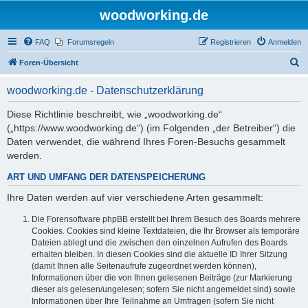
woodworking.de
FAQ
Forumsregeln
Registrieren
Anmelden
S
Foren-Übersicht
u
woodworking.de - Datenschutzerklärung
c
h
Diese Richtlinie beschreibt, wie „woodworking.de“
(„https://www.woodworking.de“) (im Folgenden „der Betreiber“) die
e
Daten verwendet, die während Ihres Foren-Besuchs gesammelt
werden.
ART UND UMFANG DER DATENSPEICHERUNG
Ihre Daten werden auf vier verschiedene Arten gesammelt:
Die Forensoftware phpBB erstellt bei Ihrem Besuch des Boards mehrere
Cookies. Cookies sind kleine Textdateien, die Ihr Browser als temporäre
Dateien ablegt und die zwischen den einzelnen Aufrufen des Boards
erhalten bleiben. In diesen Cookies sind die aktuelle ID Ihrer Sitzung
(damit Ihnen alle Seitenaufrufe zugeordnet werden können),
Informationen über die von Ihnen gelesenen Beiträge (zur Markierung
dieser als gelesen/ungelesen; sofern Sie nicht angemeldet sind) sowie
Informationen über Ihre Teilnahme an Umfragen (sofern Sie nicht