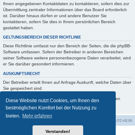
Ihnen angegebenen Kontaktdaten zu kontaktieren, sofern dies zur
Übermittlung zentraler Informationen über das Board erforderlich
ist. Darüber hinaus dürfen er und andere Benutzer Sie
kontaktieren, sofern Sie dies in Ihrem persönlichen Bereich
gestattet haben.
GELTUNGSBEREICH DIESER RICHTLINIE
Diese Richtlinie umfasst nur den Bereich der Seiten, die die phpBB-
Software umfassen. Sofern der Betreiber in anderen Bereichen
seiner Software weitere personenbezogene Daten verarbeitet, wird
er Sie darüber gesondert informieren.
AUSKUNFTSRECHT
Der Betreiber erteilt Ihnen auf Anfrage Auskunft, welche Daten über
Sie gespeichert sind.
Sie können jederzeit die Löschung bzw. Sperrung Ihrer Daten
Diese Website nutzt Cookies, um Ihnen den
verlangen. Kontaktieren Sie hierzu bitte den Betreiber.
bestmöglichen Komfort bei der Nutzung zu
bieten.
Mehr erfahren
Foren-Übersicht
Alle Zeiten sind
UTC+02:00
Verstanden!
Powered by
phpBB
® Forum Software © phpBB Limited