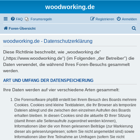
woodworking.de
FAQ
Forumsregeln
Registrieren
Anmelden
S
Foren-Übersicht
u
woodworking.de - Datenschutzerklärung
c
h
Diese Richtlinie beschreibt, wie „woodworking.de“
(„https://www.woodworking.de“) (im Folgenden „der Betreiber“) die
e
Daten verwendet, die während Ihres Foren-Besuchs gesammelt
werden.
ART UND UMFANG DER DATENSPEICHERUNG
Ihre Daten werden auf vier verschiedene Arten gesammelt:
Die Forensoftware phpBB erstellt bei Ihrem Besuch des Boards mehrere
Cookies. Cookies sind kleine Textdateien, die Ihr Browser als temporäre
Dateien ablegt und die zwischen den einzelnen Aufrufen des Boards
erhalten bleiben. In diesen Cookies sind die aktuelle ID Ihrer Sitzung
(damit Ihnen alle Seitenaufrufe zugeordnet werden können),
Informationen über die von Ihnen gelesenen Beiträge (zur Markierung
dieser als gelesen/ungelesen; sofern Sie nicht angemeldet sind) sowie
Informationen über Ihre Teilnahme an Umfragen (sofern Sie nicht