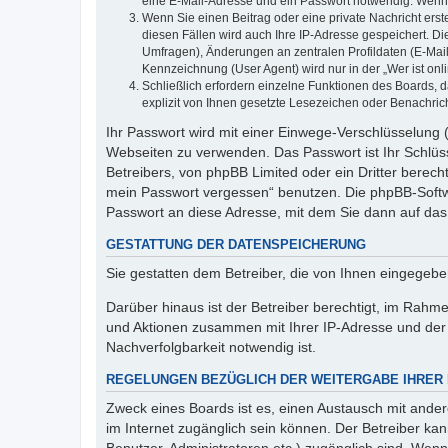
eine E-Mail-Adresse und ein Passwort notwendig. Wenn du
Wenn Sie einen Beitrag oder eine private Nachricht erst
diesen Fällen wird auch Ihre IP-Adresse gespeichert. D
Umfragen), Änderungen an zentralen Profildaten (E-Mai
Kennzeichnung (User Agent) wird nur in der „Wer ist onl
Schließlich erfordern einzelne Funktionen des Boards,
explizit von Ihnen gesetzte Lesezeichen oder Benachric
Ihr Passwort wird mit einer Einwege-Verschlüsselung (
Webseiten zu verwenden. Das Passwort ist Ihr Schlüss
Betreibers, von phpBB Limited oder ein Dritter berec
mein Passwort vergessen“ benutzen. Die phpBB-Softw
Passwort an diese Adresse, mit dem Sie dann auf das
GESTATTUNG DER DATENSPEICHERUNG
Sie gestatten dem Betreiber, die von Ihnen eingegeb
Darüber hinaus ist der Betreiber berechtigt, im Rahm
und Aktionen zusammen mit Ihrer IP-Adresse und der 
Nachverfolgbarkeit notwendig ist.
REGELUNGEN BEZÜGLICH DER WEITERGABE IHRER
Zweck eines Boards ist es, einen Austausch mit andere
im Internet zugänglich sein können. Der Betreiber kan