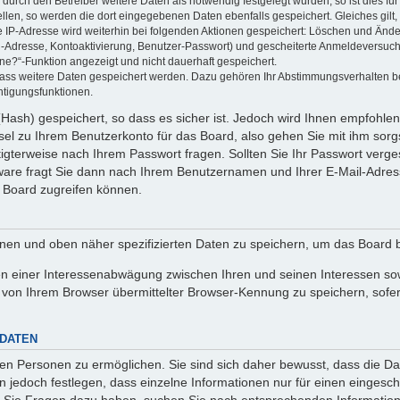
rch den Betreiber weitere Daten als notwendig festgelegt wurden, so ist dies für 
ellen, so werden die dort eingegebenen Daten ebenfalls gespeichert. Gleiches gilt
ie IP-Adresse wird weiterhin bei folgenden Aktionen gespeichert: Löschen und Änd
l-Adresse, Kontoaktivierung, Benutzer-Passwort) und gescheiterte Anmeldeversuch
ine?“-Funktion angezeigt und nicht dauerhaft gespeichert.
 dass weitere Daten gespeichert werden. Dazu gehören Ihr Abstimmungsverhalten b
htigungsfunktionen.
Hash) gespeichert, so dass es sicher ist. Jedoch wird Ihnen empfohlen,
el zu Ihrem Benutzerkonto für das Board, also gehen Sie mit ihm sorg
htigterweise nach Ihrem Passwort fragen. Sollten Sie Ihr Passwort verg
are fragt Sie dann nach Ihrem Benutzernamen und Ihrer E-Mail-Adres
 Board zugreifen können.
enen und oben näher spezifizierten Daten zu speichern, um das Board 
en einer Interessenabwägung zwischen Ihren und seinen Interessen sowi
von Ihrem Browser übermittelter Browser-Kennung zu speichern, sofer
 DATEN
n Personen zu ermöglichen. Sie sind sich daher bewusst, dass die Date
n jedoch festlegen, dass einzelne Informationen nur für einen eingeschr