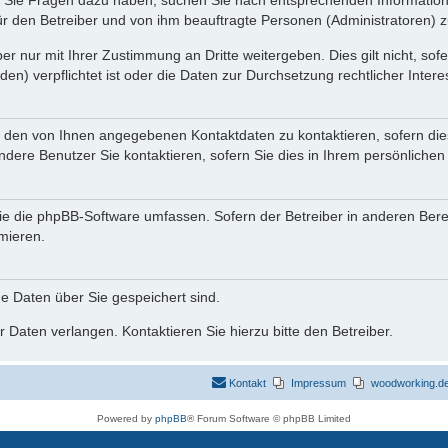
nn Sie Fragen dazu haben, suchen Sie nach entsprechenden Information
für den Betreiber und von ihm beauftragte Personen (Administratoren) z
r nur mit Ihrer Zustimmung an Dritte weitergeben. Dies gilt nicht, so
n) verpflichtet ist oder die Daten zur Durchsetzung rechtlicher Interes
r den von Ihnen angegebenen Kontaktdaten zu kontaktieren, sofern die
andere Benutzer Sie kontaktieren, sofern Sie dies in Ihrem persönlichen
, die die phpBB-Software umfassen. Sofern der Betreiber in anderen Be
rmieren.
he Daten über Sie gespeichert sind.
 Daten verlangen. Kontaktieren Sie hierzu bitte den Betreiber.
Kontakt
Impressum
woodworking.de 
Powered by
phpBB
® Forum Software © phpBB Limited
Deutsche Übersetzung durch
phpBB.de