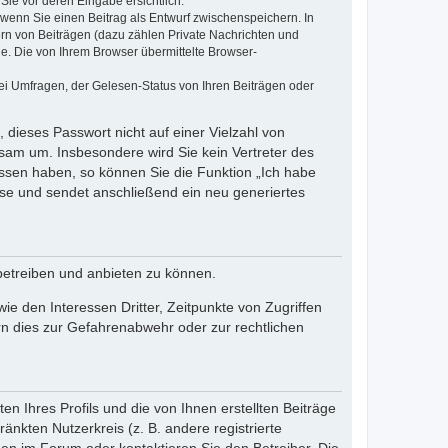
Sie vor deren Eingabe ersichtlich.
, wenn Sie einen Beitrag als Entwurf zwischenspeichern. In
ern von Beiträgen (dazu zählen Private Nachrichten und
e. Die von Ihrem Browser übermittelte Browser-
ei Umfragen, der Gelesen-Status von Ihren Beiträgen oder
 dieses Passwort nicht auf einer Vielzahl von
sam um. Insbesondere wird Sie kein Vertreter des
essen haben, so können Sie die Funktion „Ich habe
se und sendet anschließend ein neu generiertes
betreiben und anbieten zu können.
e den Interessen Dritter, Zeitpunkte von Zugriffen
n dies zur Gefahrenabwehr oder zur rechtlichen
n Ihres Profils und die von Ihnen erstellten Beiträge
änkten Nutzerkreis (z. B. andere registrierte