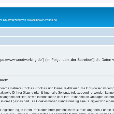
cher Unterstützung von www.feinewerkzeuge.de
https://www.woodworking.de“) (im Folgenden „der Betreiber“) die Date
melt:
Boards mehrere Cookies. Cookies sind kleine Textdateien, die Ihr Browser als tem
 aktuelle ID Ihrer Sitzung (damit Ihnen alle Seitenaufrufe zugeordnet werden könne
cht angemeldet sind) sowie Informationen über Ihre Teilnahme an Umfragen (sofern
ession-ID gespeichert. Die Cookies haben standardmäßig eine Gültigkeit von einem 
 Registrierung, in Ihrem Profil oder Ihrem persönlichem Bereich angeben. Für die