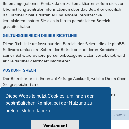
Ihnen angegebenen Kontaktdaten zu kontaktieren, sofern dies zur
Übermittlung zentraler Informationen über das Board erforderlich
ist. Darüber hinaus dürfen er und andere Benutzer Sie
kontaktieren, sofern Sie dies in Ihrem persönlichen Bereich
gestattet haben.
GELTUNGSBEREICH DIESER RICHTLINIE
Diese Richtlinie umfasst nur den Bereich der Seiten, die die phpBB-
Software umfassen. Sofern der Betreiber in anderen Bereichen
seiner Software weitere personenbezogene Daten verarbeitet, wird
er Sie darüber gesondert informieren.
AUSKUNFTSRECHT
Der Betreiber erteilt Ihnen auf Anfrage Auskunft, welche Daten über
Sie gespeichert sind.
Sie können jederzeit die Löschung bzw. Sperrung Ihrer Daten
Diese Website nutzt Cookies, um Ihnen den
verlangen. Kontaktieren Sie hierzu bitte den Betreiber.
bestmöglichen Komfort bei der Nutzung zu
bieten.
Mehr erfahren
Foren-Übersicht
Alle Zeiten sind
UTC+02:00
Verstanden!
Powered by
phpBB
® Forum Software © phpBB Limited