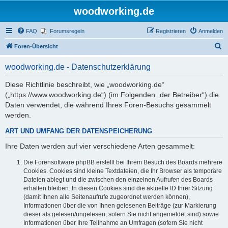
woodworking.de
FAQ
Forumsregeln
Registrieren
Anmelden
S
Foren-Übersicht
u
woodworking.de - Datenschutzerklärung
c
h
Diese Richtlinie beschreibt, wie „woodworking.de“
(„https://www.woodworking.de“) (im Folgenden „der Betreiber“) die
e
Daten verwendet, die während Ihres Foren-Besuchs gesammelt
werden.
ART UND UMFANG DER DATENSPEICHERUNG
Ihre Daten werden auf vier verschiedene Arten gesammelt:
Die Forensoftware phpBB erstellt bei Ihrem Besuch des Boards mehrere
Cookies. Cookies sind kleine Textdateien, die Ihr Browser als temporäre
Dateien ablegt und die zwischen den einzelnen Aufrufen des Boards
erhalten bleiben. In diesen Cookies sind die aktuelle ID Ihrer Sitzung
(damit Ihnen alle Seitenaufrufe zugeordnet werden können),
Informationen über die von Ihnen gelesenen Beiträge (zur Markierung
dieser als gelesen/ungelesen; sofern Sie nicht angemeldet sind) sowie
Informationen über Ihre Teilnahme an Umfragen (sofern Sie nicht