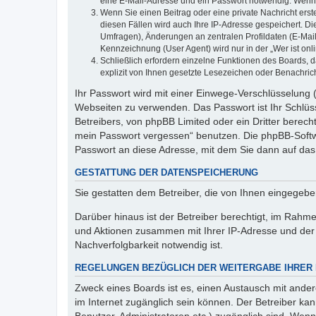
eine E-Mail-Adresse und ein Passwort notwendig. Wenn du
Wenn Sie einen Beitrag oder eine private Nachricht erst
diesen Fällen wird auch Ihre IP-Adresse gespeichert. D
Umfragen), Änderungen an zentralen Profildaten (E-Mai
Kennzeichnung (User Agent) wird nur in der „Wer ist onl
Schließlich erfordern einzelne Funktionen des Boards,
explizit von Ihnen gesetzte Lesezeichen oder Benachric
Ihr Passwort wird mit einer Einwege-Verschlüsselung (
Webseiten zu verwenden. Das Passwort ist Ihr Schlüss
Betreibers, von phpBB Limited oder ein Dritter berec
mein Passwort vergessen“ benutzen. Die phpBB-Softw
Passwort an diese Adresse, mit dem Sie dann auf das
GESTATTUNG DER DATENSPEICHERUNG
Sie gestatten dem Betreiber, die von Ihnen eingegeb
Darüber hinaus ist der Betreiber berechtigt, im Rahm
und Aktionen zusammen mit Ihrer IP-Adresse und der 
Nachverfolgbarkeit notwendig ist.
REGELUNGEN BEZÜGLICH DER WEITERGABE IHRER
Zweck eines Boards ist es, einen Austausch mit andere
im Internet zugänglich sein können. Der Betreiber kan