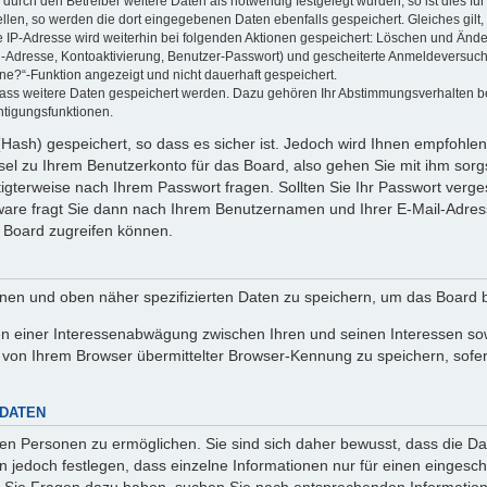
rch den Betreiber weitere Daten als notwendig festgelegt wurden, so ist dies für 
ellen, so werden die dort eingegebenen Daten ebenfalls gespeichert. Gleiches gilt
ie IP-Adresse wird weiterhin bei folgenden Aktionen gespeichert: Löschen und Änd
l-Adresse, Kontoaktivierung, Benutzer-Passwort) und gescheiterte Anmeldeversuch
ine?“-Funktion angezeigt und nicht dauerhaft gespeichert.
 dass weitere Daten gespeichert werden. Dazu gehören Ihr Abstimmungsverhalten b
htigungsfunktionen.
Hash) gespeichert, so dass es sicher ist. Jedoch wird Ihnen empfohlen,
el zu Ihrem Benutzerkonto für das Board, also gehen Sie mit ihm sorg
htigterweise nach Ihrem Passwort fragen. Sollten Sie Ihr Passwort verg
are fragt Sie dann nach Ihrem Benutzernamen und Ihrer E-Mail-Adres
 Board zugreifen können.
enen und oben näher spezifizierten Daten zu speichern, um das Board 
en einer Interessenabwägung zwischen Ihren und seinen Interessen sowi
von Ihrem Browser übermittelter Browser-Kennung zu speichern, sofer
 DATEN
n Personen zu ermöglichen. Sie sind sich daher bewusst, dass die Date
n jedoch festlegen, dass einzelne Informationen nur für einen eingeschr