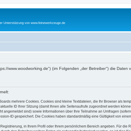
cher Unterstützung von www.feinewerkzeuge.de
https://www.woodworking.de“) (im Folgenden „der Betreiber“) die Date
melt:
Boards mehrere Cookies. Cookies sind kleine Textdateien, die Ihr Browser als tem
 aktuelle ID Ihrer Sitzung (damit Ihnen alle Seitenaufrufe zugeordnet werden könne
cht angemeldet sind) sowie Informationen über Ihre Teilnahme an Umfragen (sofern
ession-ID gespeichert. Die Cookies haben standardmäßig eine Gültigkeit von einem 
 Registrierung, in Ihrem Profil oder Ihrem persönlichem Bereich angeben. Für die