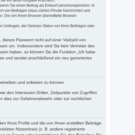
Sie vor deren Eingabe ersichtlich.
, wenn Sie einen Beitrag als Entwurf zwischenspeichern. In
ern von Beiträgen (dazu zählen Private Nachrichten und
e. Die von Ihrem Browser übermittelte Browser-
ei Umfragen, der Gelesen-Status von Ihren Beiträgen oder
 dieses Passwort nicht auf einer Vielzahl von
sam um. Insbesondere wird Sie kein Vertreter des
essen haben, so können Sie die Funktion „Ich habe
se und sendet anschließend ein neu generiertes
betreiben und anbieten zu können.
e den Interessen Dritter, Zeitpunkte von Zugriffen
n dies zur Gefahrenabwehr oder zur rechtlichen
n Ihres Profils und die von Ihnen erstellten Beiträge
änkten Nutzerkreis (z. B. andere registrierte