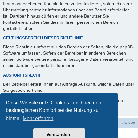
Ihnen angegebenen Kontaktdaten zu kontaktieren, sofern dies zur
Übermittlung zentraler Informationen über das Board erforderlich
ist. Darüber hinaus dürfen er und andere Benutzer Sie
kontaktieren, sofern Sie dies in Ihrem persönlichen Bereich
gestattet haben.
GELTUNGSBEREICH DIESER RICHTLINIE
Diese Richtlinie umfasst nur den Bereich der Seiten, die die phpBB-
Software umfassen. Sofern der Betreiber in anderen Bereichen
seiner Software weitere personenbezogene Daten verarbeitet, wird
er Sie darüber gesondert informieren.
AUSKUNFTSRECHT
Der Betreiber erteilt Ihnen auf Anfrage Auskunft, welche Daten über
Sie gespeichert sind.
Sie können jederzeit die Löschung bzw. Sperrung Ihrer Daten
Diese Website nutzt Cookies, um Ihnen den
verlangen. Kontaktieren Sie hierzu bitte den Betreiber.
bestmöglichen Komfort bei der Nutzung zu
bieten.
Mehr erfahren
Foren-Übersicht
Alle Zeiten sind
UTC+02:00
Verstanden!
Powered by
phpBB
® Forum Software © phpBB Limited