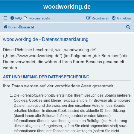
woodworking.de
FAQ
Forumsregeln
Registrieren
Anmelden
S
Foren-Übersicht
u
woodworking.de - Datenschutzerklärung
c
h
Diese Richtlinie beschreibt, wie „woodworking.de“
(„https://www.woodworking.de“) (im Folgenden „der Betreiber“) die
e
Daten verwendet, die während Ihres Foren-Besuchs gesammelt
werden.
ART UND UMFANG DER DATENSPEICHERUNG
Ihre Daten werden auf vier verschiedene Arten gesammelt:
Die Forensoftware phpBB erstellt bei Ihrem Besuch des Boards mehrere
Cookies. Cookies sind kleine Textdateien, die Ihr Browser als temporäre
Dateien ablegt und die zwischen den einzelnen Aufrufen des Boards
erhalten bleiben. In diesen Cookies sind die aktuelle ID Ihrer Sitzung
(damit Ihnen alle Seitenaufrufe zugeordnet werden können),
Informationen über die von Ihnen gelesenen Beiträge (zur Markierung
dieser als gelesen/ungelesen; sofern Sie nicht angemeldet sind) sowie
Informationen über Ihre Teilnahme an Umfragen (sofern Sie nicht