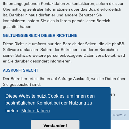
Ihnen angegebenen Kontaktdaten zu kontaktieren, sofern dies zur
Übermittlung zentraler Informationen über das Board erforderlich
ist. Darüber hinaus dürfen er und andere Benutzer Sie
kontaktieren, sofern Sie dies in Ihrem persönlichen Bereich
gestattet haben.
GELTUNGSBEREICH DIESER RICHTLINIE
Diese Richtlinie umfasst nur den Bereich der Seiten, die die phpBB-
Software umfassen. Sofern der Betreiber in anderen Bereichen
seiner Software weitere personenbezogene Daten verarbeitet, wird
er Sie darüber gesondert informieren.
AUSKUNFTSRECHT
Der Betreiber erteilt Ihnen auf Anfrage Auskunft, welche Daten über
Sie gespeichert sind.
Sie können jederzeit die Löschung bzw. Sperrung Ihrer Daten
Diese Website nutzt Cookies, um Ihnen den
verlangen. Kontaktieren Sie hierzu bitte den Betreiber.
bestmöglichen Komfort bei der Nutzung zu
bieten.
Mehr erfahren
Foren-Übersicht
Alle Zeiten sind
UTC+02:00
Verstanden!
Powered by
phpBB
® Forum Software © phpBB Limited