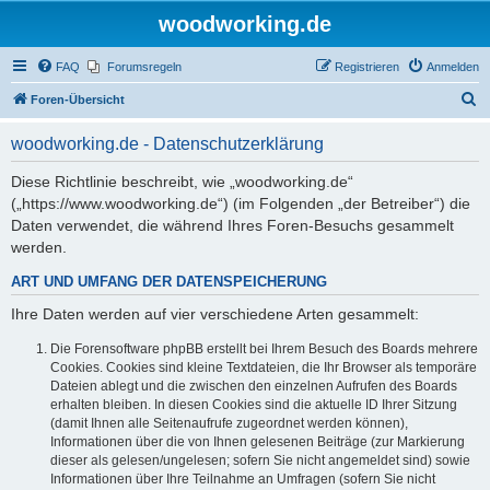
woodworking.de
FAQ
Forumsregeln
Registrieren
Anmelden
S
Foren-Übersicht
u
woodworking.de - Datenschutzerklärung
c
h
Diese Richtlinie beschreibt, wie „woodworking.de“
(„https://www.woodworking.de“) (im Folgenden „der Betreiber“) die
e
Daten verwendet, die während Ihres Foren-Besuchs gesammelt
werden.
ART UND UMFANG DER DATENSPEICHERUNG
Ihre Daten werden auf vier verschiedene Arten gesammelt:
Die Forensoftware phpBB erstellt bei Ihrem Besuch des Boards mehrere
Cookies. Cookies sind kleine Textdateien, die Ihr Browser als temporäre
Dateien ablegt und die zwischen den einzelnen Aufrufen des Boards
erhalten bleiben. In diesen Cookies sind die aktuelle ID Ihrer Sitzung
(damit Ihnen alle Seitenaufrufe zugeordnet werden können),
Informationen über die von Ihnen gelesenen Beiträge (zur Markierung
dieser als gelesen/ungelesen; sofern Sie nicht angemeldet sind) sowie
Informationen über Ihre Teilnahme an Umfragen (sofern Sie nicht