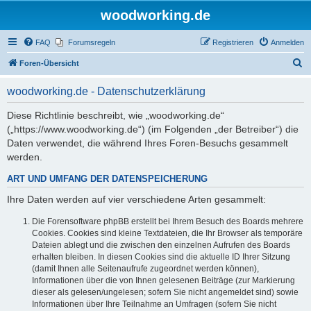
woodworking.de
FAQ
Forumsregeln
Registrieren
Anmelden
S
Foren-Übersicht
u
woodworking.de - Datenschutzerklärung
c
h
Diese Richtlinie beschreibt, wie „woodworking.de“
(„https://www.woodworking.de“) (im Folgenden „der Betreiber“) die
e
Daten verwendet, die während Ihres Foren-Besuchs gesammelt
werden.
ART UND UMFANG DER DATENSPEICHERUNG
Ihre Daten werden auf vier verschiedene Arten gesammelt:
Die Forensoftware phpBB erstellt bei Ihrem Besuch des Boards mehrere
Cookies. Cookies sind kleine Textdateien, die Ihr Browser als temporäre
Dateien ablegt und die zwischen den einzelnen Aufrufen des Boards
erhalten bleiben. In diesen Cookies sind die aktuelle ID Ihrer Sitzung
(damit Ihnen alle Seitenaufrufe zugeordnet werden können),
Informationen über die von Ihnen gelesenen Beiträge (zur Markierung
dieser als gelesen/ungelesen; sofern Sie nicht angemeldet sind) sowie
Informationen über Ihre Teilnahme an Umfragen (sofern Sie nicht