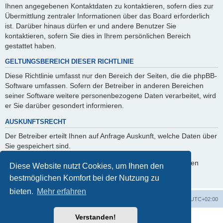
Ihnen angegebenen Kontaktdaten zu kontaktieren, sofern dies zur
Übermittlung zentraler Informationen über das Board erforderlich
ist. Darüber hinaus dürfen er und andere Benutzer Sie
kontaktieren, sofern Sie dies in Ihrem persönlichen Bereich
gestattet haben.
GELTUNGSBEREICH DIESER RICHTLINIE
Diese Richtlinie umfasst nur den Bereich der Seiten, die die phpBB-
Software umfassen. Sofern der Betreiber in anderen Bereichen
seiner Software weitere personenbezogene Daten verarbeitet, wird
er Sie darüber gesondert informieren.
AUSKUNFTSRECHT
Der Betreiber erteilt Ihnen auf Anfrage Auskunft, welche Daten über
Sie gespeichert sind.
Sie können jederzeit die Löschung bzw. Sperrung Ihrer Daten
Diese Website nutzt Cookies, um Ihnen den
verlangen. Kontaktieren Sie hierzu bitte den Betreiber.
bestmöglichen Komfort bei der Nutzung zu
bieten.
Mehr erfahren
Foren-Übersicht
Alle Zeiten sind
UTC+02:00
Verstanden!
Powered by
phpBB
® Forum Software © phpBB Limited