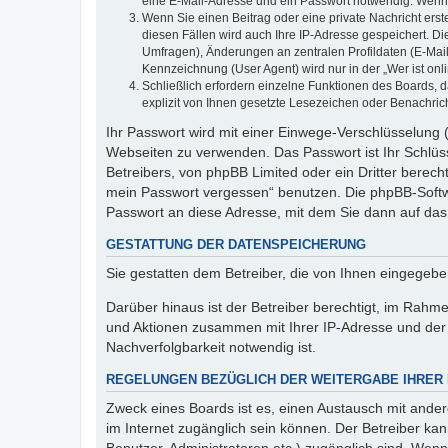
eine E-Mail-Adresse und ein Passwort notwendig. Wenn du
Wenn Sie einen Beitrag oder eine private Nachricht erst
diesen Fällen wird auch Ihre IP-Adresse gespeichert. D
Umfragen), Änderungen an zentralen Profildaten (E-Mai
Kennzeichnung (User Agent) wird nur in der „Wer ist onl
Schließlich erfordern einzelne Funktionen des Boards,
explizit von Ihnen gesetzte Lesezeichen oder Benachric
Ihr Passwort wird mit einer Einwege-Verschlüsselung (
Webseiten zu verwenden. Das Passwort ist Ihr Schlüss
Betreibers, von phpBB Limited oder ein Dritter berec
mein Passwort vergessen“ benutzen. Die phpBB-Softw
Passwort an diese Adresse, mit dem Sie dann auf das
GESTATTUNG DER DATENSPEICHERUNG
Sie gestatten dem Betreiber, die von Ihnen eingegeb
Darüber hinaus ist der Betreiber berechtigt, im Rahm
und Aktionen zusammen mit Ihrer IP-Adresse und der 
Nachverfolgbarkeit notwendig ist.
REGELUNGEN BEZÜGLICH DER WEITERGABE IHRER
Zweck eines Boards ist es, einen Austausch mit andere
im Internet zugänglich sein können. Der Betreiber kan