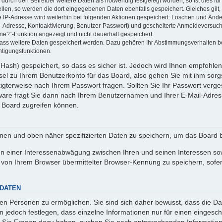
rch den Betreiber weitere Daten als notwendig festgelegt wurden, so ist dies für 
ellen, so werden die dort eingegebenen Daten ebenfalls gespeichert. Gleiches gilt
ie IP-Adresse wird weiterhin bei folgenden Aktionen gespeichert: Löschen und Änd
l-Adresse, Kontoaktivierung, Benutzer-Passwort) und gescheiterte Anmeldeversuch
ine?“-Funktion angezeigt und nicht dauerhaft gespeichert.
 dass weitere Daten gespeichert werden. Dazu gehören Ihr Abstimmungsverhalten b
htigungsfunktionen.
Hash) gespeichert, so dass es sicher ist. Jedoch wird Ihnen empfohlen,
el zu Ihrem Benutzerkonto für das Board, also gehen Sie mit ihm sorg
htigterweise nach Ihrem Passwort fragen. Sollten Sie Ihr Passwort verg
are fragt Sie dann nach Ihrem Benutzernamen und Ihrer E-Mail-Adres
 Board zugreifen können.
enen und oben näher spezifizierten Daten zu speichern, um das Board 
en einer Interessenabwägung zwischen Ihren und seinen Interessen sowi
von Ihrem Browser übermittelter Browser-Kennung zu speichern, sofer
 DATEN
n Personen zu ermöglichen. Sie sind sich daher bewusst, dass die Date
n jedoch festlegen, dass einzelne Informationen nur für einen eingeschr