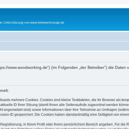
cher Unterstützung von www.feinewerkzeuge.de
https://www.woodworking.de“) (im Folgenden „der Betreiber“) die Date
melt:
Boards mehrere Cookies. Cookies sind kleine Textdateien, die Ihr Browser als tem
 aktuelle ID Ihrer Sitzung (damit Ihnen alle Seitenaufrufe zugeordnet werden könne
cht angemeldet sind) sowie Informationen über Ihre Teilnahme an Umfragen (sofern
ession-ID gespeichert. Die Cookies haben standardmäßig eine Gültigkeit von einem 
 Registrierung, in Ihrem Profil oder Ihrem persönlichem Bereich angeben. Für die