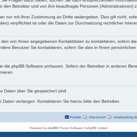
nn Sie Fragen dazu haben, suchen Sie nach entsprechenden Information
für den Betreiber und von ihm beauftragte Personen (Administratoren) z
r nur mit Ihrer Zustimmung an Dritte weitergeben. Dies gilt nicht, so
n) verpflichtet ist oder die Daten zur Durchsetzung rechtlicher Interes
r den von Ihnen angegebenen Kontaktdaten zu kontaktieren, sofern die
andere Benutzer Sie kontaktieren, sofern Sie dies in Ihrem persönlichen
, die die phpBB-Software umfassen. Sofern der Betreiber in anderen Be
rmieren.
he Daten über Sie gespeichert sind.
 Daten verlangen. Kontaktieren Sie hierzu bitte den Betreiber.
Kontakt
Impressum
woodworking.de 
Powered by
phpBB
® Forum Software © phpBB Limited
Deutsche Übersetzung durch
phpBB.de