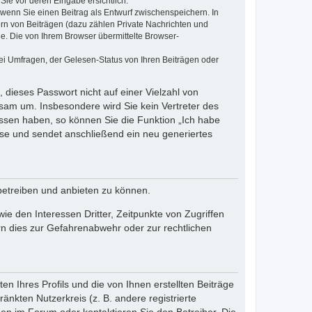
Sie vor deren Eingabe ersichtlich.
, wenn Sie einen Beitrag als Entwurf zwischenspeichern. In
ern von Beiträgen (dazu zählen Private Nachrichten und
e. Die von Ihrem Browser übermittelte Browser-
ei Umfragen, der Gelesen-Status von Ihren Beiträgen oder
 dieses Passwort nicht auf einer Vielzahl von
sam um. Insbesondere wird Sie kein Vertreter des
essen haben, so können Sie die Funktion „Ich habe
se und sendet anschließend ein neu generiertes
betreiben und anbieten zu können.
e den Interessen Dritter, Zeitpunkte von Zugriffen
n dies zur Gefahrenabwehr oder zur rechtlichen
n Ihres Profils und die von Ihnen erstellten Beiträge
änkten Nutzerkreis (z. B. andere registrierte