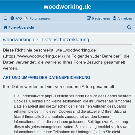
woodworking.de
FAQ
Forumsregeln
Registrieren
Anmelden
S
Foren-Übersicht
u
woodworking.de - Datenschutzerklärung
c
h
Diese Richtlinie beschreibt, wie „woodworking.de“
(„https://www.woodworking.de“) (im Folgenden „der Betreiber“) die
e
Daten verwendet, die während Ihres Foren-Besuchs gesammelt
werden.
ART UND UMFANG DER DATENSPEICHERUNG
Ihre Daten werden auf vier verschiedene Arten gesammelt:
Die Forensoftware phpBB erstellt bei Ihrem Besuch des Boards mehrere
Cookies. Cookies sind kleine Textdateien, die Ihr Browser als temporäre
Dateien ablegt und die zwischen den einzelnen Aufrufen des Boards
erhalten bleiben. In diesen Cookies sind die aktuelle ID Ihrer Sitzung
(damit Ihnen alle Seitenaufrufe zugeordnet werden können),
Informationen über die von Ihnen gelesenen Beiträge (zur Markierung
dieser als gelesen/ungelesen; sofern Sie nicht angemeldet sind) sowie
Informationen über Ihre Teilnahme an Umfragen (sofern Sie nicht