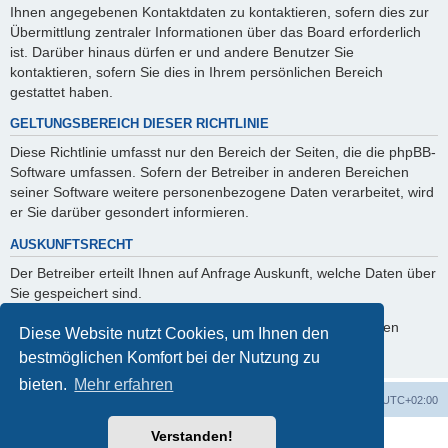
Ihnen angegebenen Kontaktdaten zu kontaktieren, sofern dies zur
Übermittlung zentraler Informationen über das Board erforderlich
ist. Darüber hinaus dürfen er und andere Benutzer Sie
kontaktieren, sofern Sie dies in Ihrem persönlichen Bereich
gestattet haben.
GELTUNGSBEREICH DIESER RICHTLINIE
Diese Richtlinie umfasst nur den Bereich der Seiten, die die phpBB-
Software umfassen. Sofern der Betreiber in anderen Bereichen
seiner Software weitere personenbezogene Daten verarbeitet, wird
er Sie darüber gesondert informieren.
AUSKUNFTSRECHT
Der Betreiber erteilt Ihnen auf Anfrage Auskunft, welche Daten über
Sie gespeichert sind.
Sie können jederzeit die Löschung bzw. Sperrung Ihrer Daten
Diese Website nutzt Cookies, um Ihnen den
verlangen. Kontaktieren Sie hierzu bitte den Betreiber.
bestmöglichen Komfort bei der Nutzung zu
bieten.
Mehr erfahren
Foren-Übersicht
Alle Zeiten sind
UTC+02:00
Verstanden!
Powered by
phpBB
® Forum Software © phpBB Limited