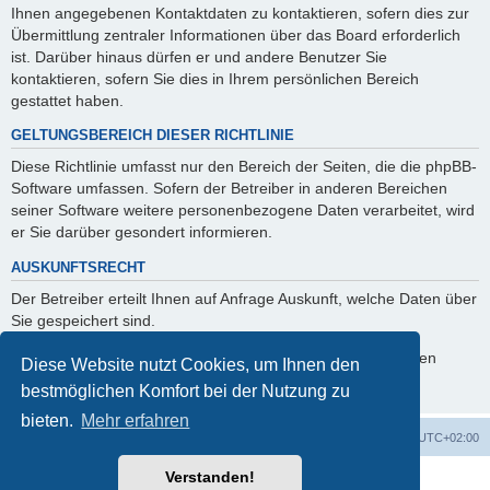
Ihnen angegebenen Kontaktdaten zu kontaktieren, sofern dies zur
Übermittlung zentraler Informationen über das Board erforderlich
ist. Darüber hinaus dürfen er und andere Benutzer Sie
kontaktieren, sofern Sie dies in Ihrem persönlichen Bereich
gestattet haben.
GELTUNGSBEREICH DIESER RICHTLINIE
Diese Richtlinie umfasst nur den Bereich der Seiten, die die phpBB-
Software umfassen. Sofern der Betreiber in anderen Bereichen
seiner Software weitere personenbezogene Daten verarbeitet, wird
er Sie darüber gesondert informieren.
AUSKUNFTSRECHT
Der Betreiber erteilt Ihnen auf Anfrage Auskunft, welche Daten über
Sie gespeichert sind.
Sie können jederzeit die Löschung bzw. Sperrung Ihrer Daten
Diese Website nutzt Cookies, um Ihnen den
verlangen. Kontaktieren Sie hierzu bitte den Betreiber.
bestmöglichen Komfort bei der Nutzung zu
bieten.
Mehr erfahren
Foren-Übersicht
Alle Zeiten sind
UTC+02:00
Verstanden!
Powered by
phpBB
® Forum Software © phpBB Limited