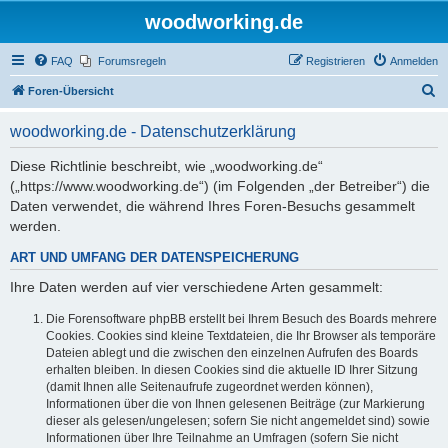
woodworking.de
FAQ
Forumsregeln
Registrieren
Anmelden
S
Foren-Übersicht
u
woodworking.de - Datenschutzerklärung
c
h
Diese Richtlinie beschreibt, wie „woodworking.de“
(„https://www.woodworking.de“) (im Folgenden „der Betreiber“) die
e
Daten verwendet, die während Ihres Foren-Besuchs gesammelt
werden.
ART UND UMFANG DER DATENSPEICHERUNG
Ihre Daten werden auf vier verschiedene Arten gesammelt:
Die Forensoftware phpBB erstellt bei Ihrem Besuch des Boards mehrere
Cookies. Cookies sind kleine Textdateien, die Ihr Browser als temporäre
Dateien ablegt und die zwischen den einzelnen Aufrufen des Boards
erhalten bleiben. In diesen Cookies sind die aktuelle ID Ihrer Sitzung
(damit Ihnen alle Seitenaufrufe zugeordnet werden können),
Informationen über die von Ihnen gelesenen Beiträge (zur Markierung
dieser als gelesen/ungelesen; sofern Sie nicht angemeldet sind) sowie
Informationen über Ihre Teilnahme an Umfragen (sofern Sie nicht