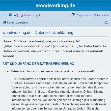
woodworking.de
FAQ
Forumsregeln
Registrieren
Anmelden
S
Foren-Übersicht
u
woodworking.de - Datenschutzerklärung
c
h
Diese Richtlinie beschreibt, wie „woodworking.de“
(„https://www.woodworking.de“) (im Folgenden „der Betreiber“) die
e
Daten verwendet, die während Ihres Foren-Besuchs gesammelt
werden.
ART UND UMFANG DER DATENSPEICHERUNG
Ihre Daten werden auf vier verschiedene Arten gesammelt:
Die Forensoftware phpBB erstellt bei Ihrem Besuch des Boards mehrere
Cookies. Cookies sind kleine Textdateien, die Ihr Browser als temporäre
Dateien ablegt und die zwischen den einzelnen Aufrufen des Boards
erhalten bleiben. In diesen Cookies sind die aktuelle ID Ihrer Sitzung
(damit Ihnen alle Seitenaufrufe zugeordnet werden können),
Informationen über die von Ihnen gelesenen Beiträge (zur Markierung
dieser als gelesen/ungelesen; sofern Sie nicht angemeldet sind) sowie
Informationen über Ihre Teilnahme an Umfragen (sofern Sie nicht