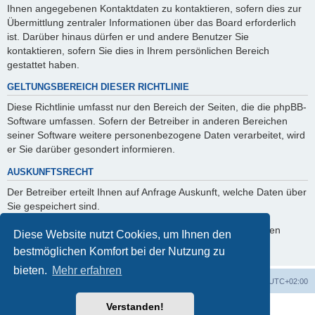
Ihnen angegebenen Kontaktdaten zu kontaktieren, sofern dies zur
Übermittlung zentraler Informationen über das Board erforderlich
ist. Darüber hinaus dürfen er und andere Benutzer Sie
kontaktieren, sofern Sie dies in Ihrem persönlichen Bereich
gestattet haben.
GELTUNGSBEREICH DIESER RICHTLINIE
Diese Richtlinie umfasst nur den Bereich der Seiten, die die phpBB-
Software umfassen. Sofern der Betreiber in anderen Bereichen
seiner Software weitere personenbezogene Daten verarbeitet, wird
er Sie darüber gesondert informieren.
AUSKUNFTSRECHT
Der Betreiber erteilt Ihnen auf Anfrage Auskunft, welche Daten über
Sie gespeichert sind.
Sie können jederzeit die Löschung bzw. Sperrung Ihrer Daten
Diese Website nutzt Cookies, um Ihnen den
verlangen. Kontaktieren Sie hierzu bitte den Betreiber.
bestmöglichen Komfort bei der Nutzung zu
bieten.
Mehr erfahren
Foren-Übersicht
Alle Zeiten sind
UTC+02:00
Verstanden!
Powered by
phpBB
® Forum Software © phpBB Limited