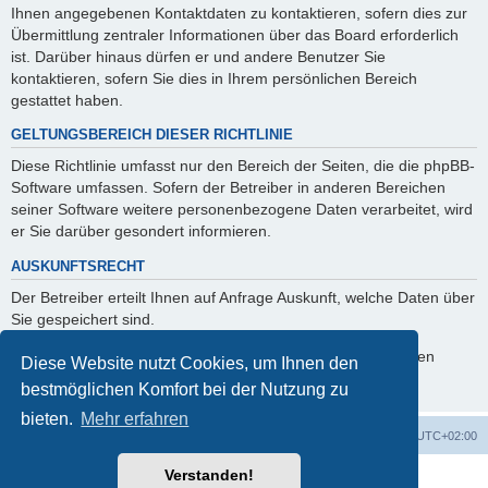
Ihnen angegebenen Kontaktdaten zu kontaktieren, sofern dies zur
Übermittlung zentraler Informationen über das Board erforderlich
ist. Darüber hinaus dürfen er und andere Benutzer Sie
kontaktieren, sofern Sie dies in Ihrem persönlichen Bereich
gestattet haben.
GELTUNGSBEREICH DIESER RICHTLINIE
Diese Richtlinie umfasst nur den Bereich der Seiten, die die phpBB-
Software umfassen. Sofern der Betreiber in anderen Bereichen
seiner Software weitere personenbezogene Daten verarbeitet, wird
er Sie darüber gesondert informieren.
AUSKUNFTSRECHT
Der Betreiber erteilt Ihnen auf Anfrage Auskunft, welche Daten über
Sie gespeichert sind.
Sie können jederzeit die Löschung bzw. Sperrung Ihrer Daten
Diese Website nutzt Cookies, um Ihnen den
verlangen. Kontaktieren Sie hierzu bitte den Betreiber.
bestmöglichen Komfort bei der Nutzung zu
bieten.
Mehr erfahren
Foren-Übersicht
Alle Zeiten sind
UTC+02:00
Verstanden!
Powered by
phpBB
® Forum Software © phpBB Limited