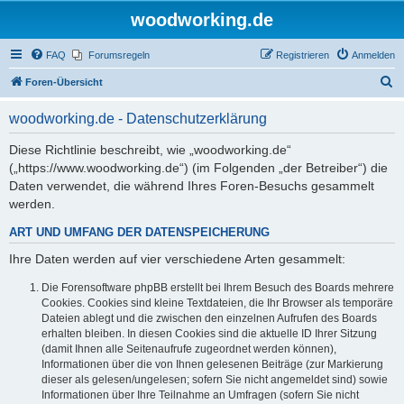
woodworking.de
FAQ
Forumsregeln
Registrieren
Anmelden
S
Foren-Übersicht
u
woodworking.de - Datenschutzerklärung
c
h
Diese Richtlinie beschreibt, wie „woodworking.de“
(„https://www.woodworking.de“) (im Folgenden „der Betreiber“) die
e
Daten verwendet, die während Ihres Foren-Besuchs gesammelt
werden.
ART UND UMFANG DER DATENSPEICHERUNG
Ihre Daten werden auf vier verschiedene Arten gesammelt:
Die Forensoftware phpBB erstellt bei Ihrem Besuch des Boards mehrere
Cookies. Cookies sind kleine Textdateien, die Ihr Browser als temporäre
Dateien ablegt und die zwischen den einzelnen Aufrufen des Boards
erhalten bleiben. In diesen Cookies sind die aktuelle ID Ihrer Sitzung
(damit Ihnen alle Seitenaufrufe zugeordnet werden können),
Informationen über die von Ihnen gelesenen Beiträge (zur Markierung
dieser als gelesen/ungelesen; sofern Sie nicht angemeldet sind) sowie
Informationen über Ihre Teilnahme an Umfragen (sofern Sie nicht