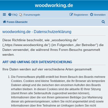
woodworking.de
FAQ
Forumsregeln
Registrieren
Anmelden
S
Foren-Übersicht
u
woodworking.de - Datenschutzerklärung
c
h
Diese Richtlinie beschreibt, wie „woodworking.de“
(„https://www.woodworking.de“) (im Folgenden „der Betreiber“) die
e
Daten verwendet, die während Ihres Foren-Besuchs gesammelt
werden.
ART UND UMFANG DER DATENSPEICHERUNG
Ihre Daten werden auf vier verschiedene Arten gesammelt:
Die Forensoftware phpBB erstellt bei Ihrem Besuch des Boards mehrere
Cookies. Cookies sind kleine Textdateien, die Ihr Browser als temporäre
Dateien ablegt und die zwischen den einzelnen Aufrufen des Boards
erhalten bleiben. In diesen Cookies sind die aktuelle ID Ihrer Sitzung
(damit Ihnen alle Seitenaufrufe zugeordnet werden können),
Informationen über die von Ihnen gelesenen Beiträge (zur Markierung
dieser als gelesen/ungelesen; sofern Sie nicht angemeldet sind) sowie
Informationen über Ihre Teilnahme an Umfragen (sofern Sie nicht