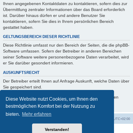
Ihnen angegebenen Kontaktdaten zu kontaktieren, sofern dies zur
Übermittlung zentraler Informationen über das Board erforderlich
ist. Darüber hinaus dürfen er und andere Benutzer Sie
kontaktieren, sofern Sie dies in Ihrem persönlichen Bereich
gestattet haben.
GELTUNGSBEREICH DIESER RICHTLINIE
Diese Richtlinie umfasst nur den Bereich der Seiten, die die phpBB-
Software umfassen. Sofern der Betreiber in anderen Bereichen
seiner Software weitere personenbezogene Daten verarbeitet, wird
er Sie darüber gesondert informieren.
AUSKUNFTSRECHT
Der Betreiber erteilt Ihnen auf Anfrage Auskunft, welche Daten über
Sie gespeichert sind.
Sie können jederzeit die Löschung bzw. Sperrung Ihrer Daten
Diese Website nutzt Cookies, um Ihnen den
verlangen. Kontaktieren Sie hierzu bitte den Betreiber.
bestmöglichen Komfort bei der Nutzung zu
bieten.
Mehr erfahren
Foren-Übersicht
Alle Zeiten sind
UTC+02:00
Verstanden!
Powered by
phpBB
® Forum Software © phpBB Limited