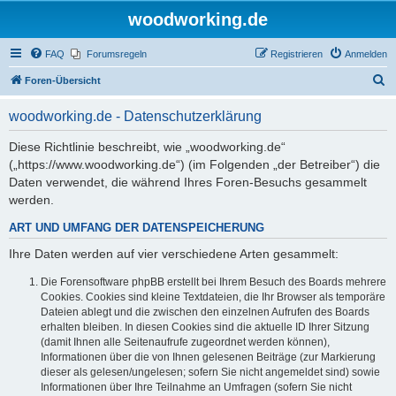
woodworking.de
FAQ
Forumsregeln
Registrieren
Anmelden
S
Foren-Übersicht
u
woodworking.de - Datenschutzerklärung
c
h
Diese Richtlinie beschreibt, wie „woodworking.de“
(„https://www.woodworking.de“) (im Folgenden „der Betreiber“) die
e
Daten verwendet, die während Ihres Foren-Besuchs gesammelt
werden.
ART UND UMFANG DER DATENSPEICHERUNG
Ihre Daten werden auf vier verschiedene Arten gesammelt:
Die Forensoftware phpBB erstellt bei Ihrem Besuch des Boards mehrere
Cookies. Cookies sind kleine Textdateien, die Ihr Browser als temporäre
Dateien ablegt und die zwischen den einzelnen Aufrufen des Boards
erhalten bleiben. In diesen Cookies sind die aktuelle ID Ihrer Sitzung
(damit Ihnen alle Seitenaufrufe zugeordnet werden können),
Informationen über die von Ihnen gelesenen Beiträge (zur Markierung
dieser als gelesen/ungelesen; sofern Sie nicht angemeldet sind) sowie
Informationen über Ihre Teilnahme an Umfragen (sofern Sie nicht