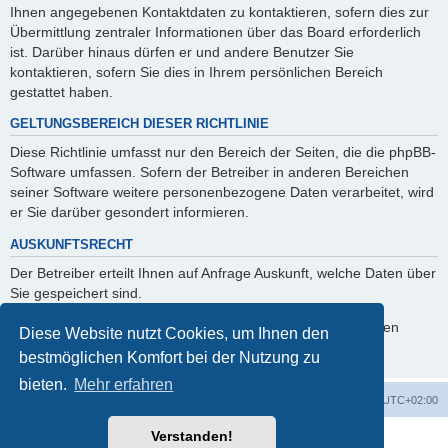
Ihnen angegebenen Kontaktdaten zu kontaktieren, sofern dies zur
Übermittlung zentraler Informationen über das Board erforderlich
ist. Darüber hinaus dürfen er und andere Benutzer Sie
kontaktieren, sofern Sie dies in Ihrem persönlichen Bereich
gestattet haben.
GELTUNGSBEREICH DIESER RICHTLINIE
Diese Richtlinie umfasst nur den Bereich der Seiten, die die phpBB-
Software umfassen. Sofern der Betreiber in anderen Bereichen
seiner Software weitere personenbezogene Daten verarbeitet, wird
er Sie darüber gesondert informieren.
AUSKUNFTSRECHT
Der Betreiber erteilt Ihnen auf Anfrage Auskunft, welche Daten über
Sie gespeichert sind.
Sie können jederzeit die Löschung bzw. Sperrung Ihrer Daten
Diese Website nutzt Cookies, um Ihnen den
verlangen. Kontaktieren Sie hierzu bitte den Betreiber.
bestmöglichen Komfort bei der Nutzung zu
bieten.
Mehr erfahren
Foren-Übersicht
Alle Zeiten sind
UTC+02:00
Verstanden!
Powered by
phpBB
® Forum Software © phpBB Limited