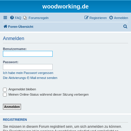
woodworking.de
FAQ
Forumsregeln
Registrieren
Anmelden
S
Foren-Übersicht
u
Anmelden
c
h
Benutzername:
e
Passwort:
Ich habe mein Passwort vergessen
Die Aktivierungs-E-Mail erneut senden
Angemeldet bleiben
Meinen Online-Status während dieser Sitzung verbergen
REGISTRIEREN
Sie müssen in diesem Forum registriert sein, um sich anmelden zu können.