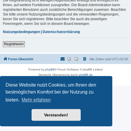
Die Registrierung ist in wenigen Augenblicken erledigt und ermöglicht es
Ihnen, auf weitere Funktionen zuzugreifen. Die Board-Administration kann
registrierten Benutzern auch zusätzliche Berechtigungen zuweisen. Beachten
Sie bitte unsere Nutzungsbedingungen und die verwandten Regelungen,
bevor Sie sich registrieren. Bitte beachten Sie auch die jeweiligen
Forenregeln, wenn Sie sich in diesem Board bewegen.
Nutzungsbedingungen
|
Datenschutzerklärung
Registrieren
Foren-Übersicht
Alle Zeiten sind
UTC+02:00
Powered by
phpBB
® Forum Software © phpBB Limited
Deutsche Übersetzung durch
phpBB.de
Datenschutz
|
Nutzungsbedingungen
Diese Website nutzt Cookies, um Ihnen den
bestmöglichen Komfort bei der Nutzung zu
bieten.
Mehr erfahren
Verstanden!