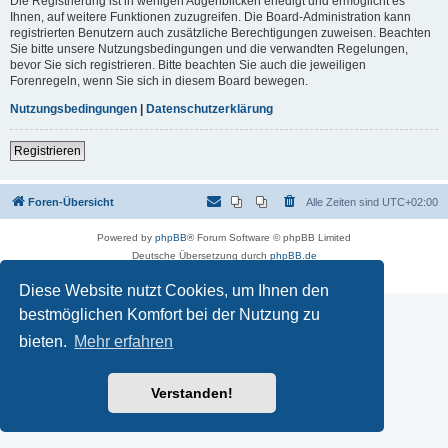
Die Registrierung ist in wenigen Augenblicken erledigt und ermöglicht es
Ihnen, auf weitere Funktionen zuzugreifen. Die Board-Administration kann
registrierten Benutzern auch zusätzliche Berechtigungen zuweisen. Beachten
Sie bitte unsere Nutzungsbedingungen und die verwandten Regelungen,
bevor Sie sich registrieren. Bitte beachten Sie auch die jeweiligen
Forenregeln, wenn Sie sich in diesem Board bewegen.
Nutzungsbedingungen
|
Datenschutzerklärung
Registrieren
Foren-Übersicht
Alle Zeiten sind
UTC+02:00
Powered by
phpBB
® Forum Software © phpBB Limited
Deutsche Übersetzung durch
phpBB.de
Datenschutz
|
Nutzungsbedingungen
Diese Website nutzt Cookies, um Ihnen den
bestmöglichen Komfort bei der Nutzung zu
bieten.
Mehr erfahren
Verstanden!