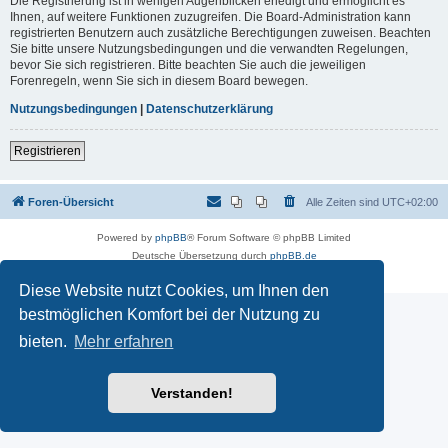
Die Registrierung ist in wenigen Augenblicken erledigt und ermöglicht es
Ihnen, auf weitere Funktionen zuzugreifen. Die Board-Administration kann
registrierten Benutzern auch zusätzliche Berechtigungen zuweisen. Beachten
Sie bitte unsere Nutzungsbedingungen und die verwandten Regelungen,
bevor Sie sich registrieren. Bitte beachten Sie auch die jeweiligen
Forenregeln, wenn Sie sich in diesem Board bewegen.
Nutzungsbedingungen
|
Datenschutzerklärung
Registrieren
Foren-Übersicht
Alle Zeiten sind
UTC+02:00
Powered by
phpBB
® Forum Software © phpBB Limited
Deutsche Übersetzung durch
phpBB.de
Datenschutz
|
Nutzungsbedingungen
Diese Website nutzt Cookies, um Ihnen den
bestmöglichen Komfort bei der Nutzung zu
bieten.
Mehr erfahren
Verstanden!