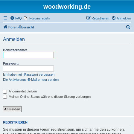
woodworking.de
FAQ
Forumsregeln
Registrieren
Anmelden
S
Foren-Übersicht
u
Anmelden
c
h
Benutzername:
e
Passwort:
Ich habe mein Passwort vergessen
Die Aktivierungs-E-Mail erneut senden
Angemeldet bleiben
Meinen Online-Status während dieser Sitzung verbergen
REGISTRIEREN
Sie müssen in diesem Forum registriert sein, um sich anmelden zu können.