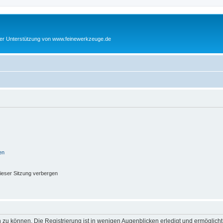
cher Unterstützung von www.feinewerkzeuge.de
en
ieser Sitzung verbergen
 zu können. Die Registrierung ist in wenigen Augenblicken erledigt und ermöglicht