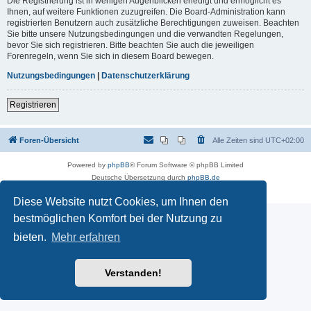
Die Registrierung ist in wenigen Augenblicken erledigt und ermöglicht es
Ihnen, auf weitere Funktionen zuzugreifen. Die Board-Administration kann
registrierten Benutzern auch zusätzliche Berechtigungen zuweisen. Beachten
Sie bitte unsere Nutzungsbedingungen und die verwandten Regelungen,
bevor Sie sich registrieren. Bitte beachten Sie auch die jeweiligen
Forenregeln, wenn Sie sich in diesem Board bewegen.
Nutzungsbedingungen
|
Datenschutzerklärung
Registrieren
Foren-Übersicht
Alle Zeiten sind
UTC+02:00
Powered by
phpBB
® Forum Software © phpBB Limited
Deutsche Übersetzung durch
phpBB.de
Datenschutz
|
Nutzungsbedingungen
Diese Website nutzt Cookies, um Ihnen den
bestmöglichen Komfort bei der Nutzung zu
bieten.
Mehr erfahren
Verstanden!