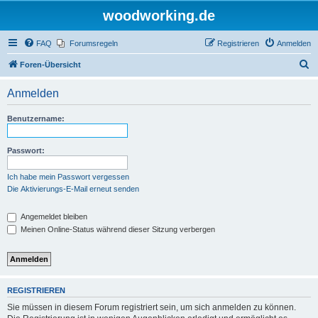
woodworking.de
FAQ
Forumsregeln
Registrieren
Anmelden
S
Foren-Übersicht
u
Anmelden
c
h
Benutzername:
e
Passwort:
Ich habe mein Passwort vergessen
Die Aktivierungs-E-Mail erneut senden
Angemeldet bleiben
Meinen Online-Status während dieser Sitzung verbergen
REGISTRIEREN
Sie müssen in diesem Forum registriert sein, um sich anmelden zu können.