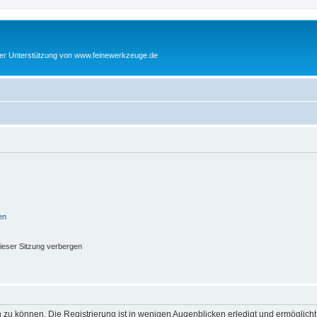
cher Unterstützung von www.feinewerkzeuge.de
en
ieser Sitzung verbergen
 zu können. Die Registrierung ist in wenigen Augenblicken erledigt und ermöglicht