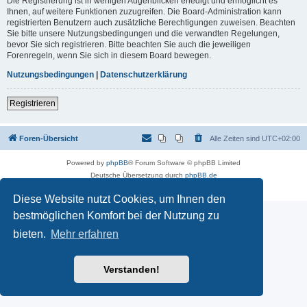
Die Registrierung ist in wenigen Augenblicken erledigt und ermöglicht es
Ihnen, auf weitere Funktionen zuzugreifen. Die Board-Administration kann
registrierten Benutzern auch zusätzliche Berechtigungen zuweisen. Beachten
Sie bitte unsere Nutzungsbedingungen und die verwandten Regelungen,
bevor Sie sich registrieren. Bitte beachten Sie auch die jeweiligen
Forenregeln, wenn Sie sich in diesem Board bewegen.
Nutzungsbedingungen
|
Datenschutzerklärung
Registrieren
Foren-Übersicht
Alle Zeiten sind
UTC+02:00
Powered by
phpBB
® Forum Software © phpBB Limited
Deutsche Übersetzung durch
phpBB.de
Datenschutz
|
Nutzungsbedingungen
Diese Website nutzt Cookies, um Ihnen den
bestmöglichen Komfort bei der Nutzung zu
bieten.
Mehr erfahren
Verstanden!