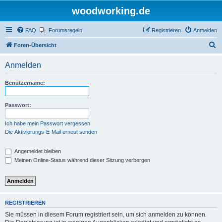
woodworking.de
FAQ
Forumsregeln
Registrieren
Anmelden
S
Foren-Übersicht
u
Anmelden
c
h
Benutzername:
e
Passwort:
Ich habe mein Passwort vergessen
Die Aktivierungs-E-Mail erneut senden
Angemeldet bleiben
Meinen Online-Status während dieser Sitzung verbergen
REGISTRIEREN
Sie müssen in diesem Forum registriert sein, um sich anmelden zu können.